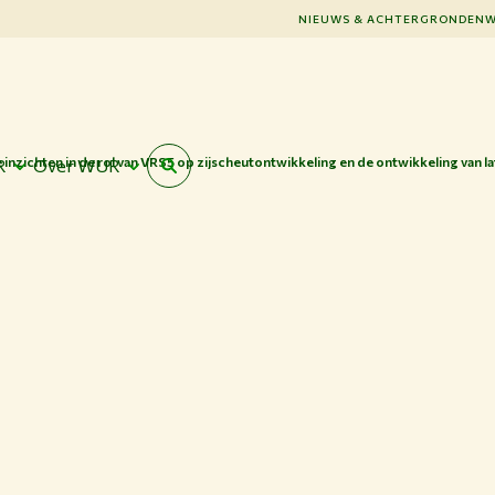
NIEUWS & ACHTERGRONDEN
W
 inzichten in de rol van VRS5 op zijscheutontwikkeling en de ontwikkeling van la
R
Over WUR