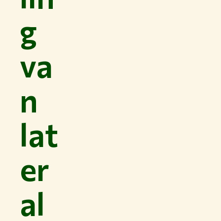
g
va
n
lat
er
al