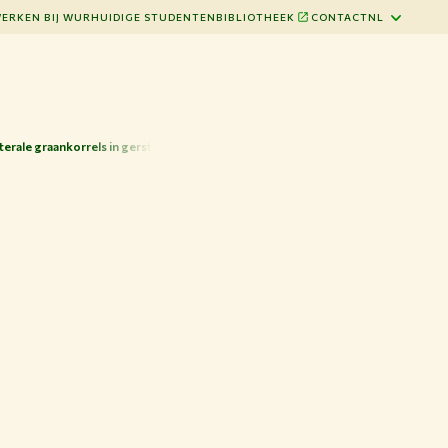
ERKEN BIJ WUR
HUIDIGE STUDENTEN
BIBLIOTHEEK
CONTACT
NL
terale graankorrels in gerst