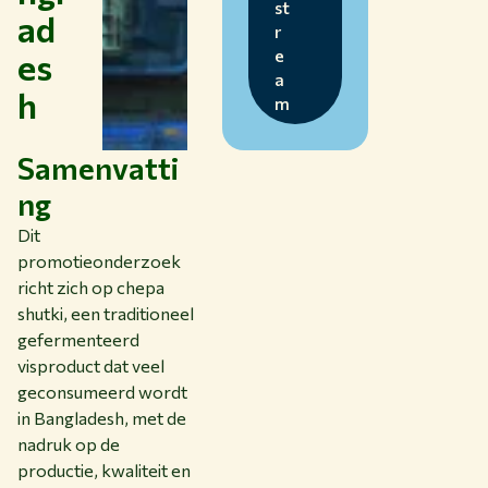
st
ad
r
es
e
a
h
m
Samenvatti
ng
Dit
promotieonderzoek
richt zich op chepa
shutki, een traditioneel
gefermenteerd
visproduct dat veel
geconsumeerd wordt
in Bangladesh, met de
nadruk op de
productie, kwaliteit en