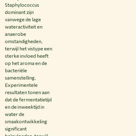
Staphylococcus
dominant zijn
vanwege de lage
wateractiviteit en
anaerobe
omstandigheden,
terwijl het vistype een
sterke invloed heeft
op het aroma en de
bacteriële
samenstelling.
Experimentele
resultaten tonen aan
dat de fermentatietijd
en de inweektijd in
water de
smaakontwikkeling
significant
beïnvloeden, terwijl