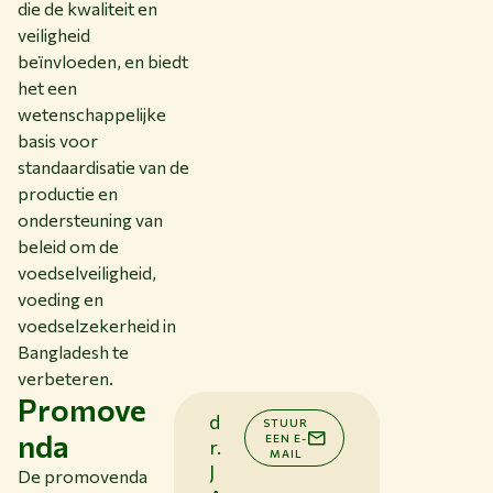
die de kwaliteit en
veiligheid
beïnvloeden, en biedt
het een
wetenschappelijke
basis voor
standaardisatie van de
productie en
ondersteuning van
beleid om de
voedselveiligheid,
voeding en
voedselzekerheid in
Bangladesh te
verbeteren.
Promove
d
STUUR
nda
EEN E-
r.
MAIL
J
De promovenda