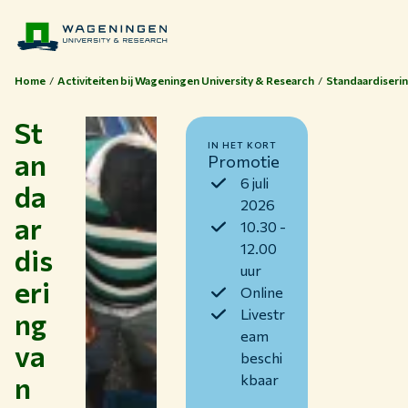
Home
Activiteiten bij Wageningen University & Research
Standaardiserin
St
IN HET KORT
an
Promotie
6 juli
da
2026
ar
10.30 -
12.00
dis
uur
eri
Online
Thema's
ng
Livestr
eam
Studeren bij WUR
va
beschi
Samenwerken met WUR
n
kbaar
Over WUR