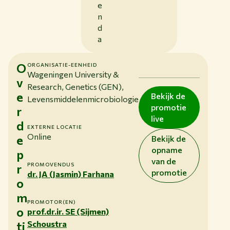
e
n
d
a
O
ORGANISATIE-EENHEID
Wageningen University &
v
Research, Genetics (GEN),
e
Bekijk de
Levensmiddelenmicrobiologie
promotie
r
live
d
EXTERNE LOCATIE
Online
e
Bekijk de
opname
p
van de
r
PROMOVENDUS
promotie
dr. JA (Jasmin) Farhana
o
m
PROMOTOR(EN)
o
prof.dr.ir. SE (Sijmen)
ti
Schoustra