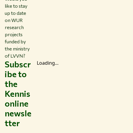
like to stay
up to date
on WUR
research
projects
funded by
the ministry
of LVVN?
Subscr
Loading...
ibe to
the
Kennis
online
newsle
tter