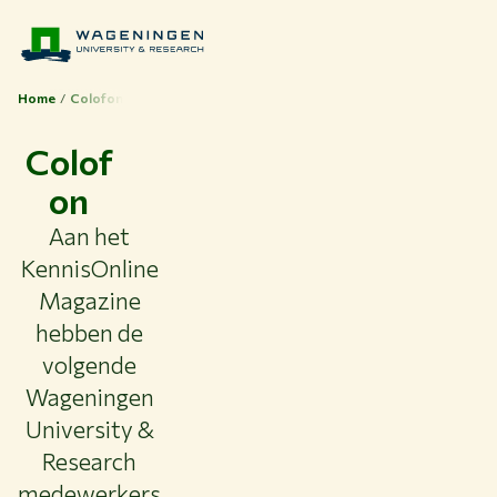
Home
Colofon
Colof
on
Thema's
Aan het
Studeren bij WUR
KennisOnline
Samenwerken met WUR
Magazine
hebben de
Over WUR
volgende
NIEUWS & ACHTERGRONDEN
Wageningen
WERKEN BIJ WUR
HUIDIGE STUDENTEN
University &
BIBLIOTHEEK
Research
CONTACT
medewerkers