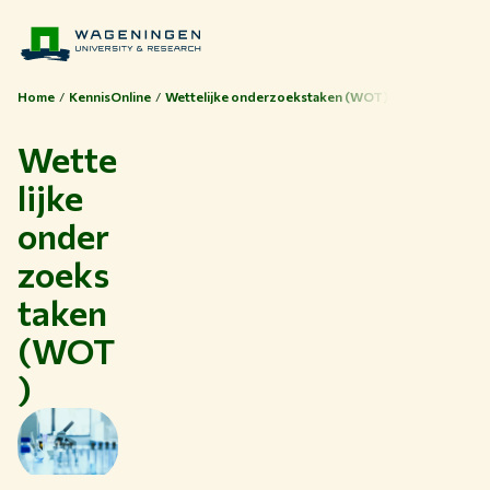
Home
KennisOnline
Wettelijke onderzoekstaken (WOT)
Wette
lijke
onder
zoeks
taken
Thema's
(WOT
Studeren bij WUR
)
Samenwerken met WUR
Over WUR
NIEUWS & ACHTERGRONDEN