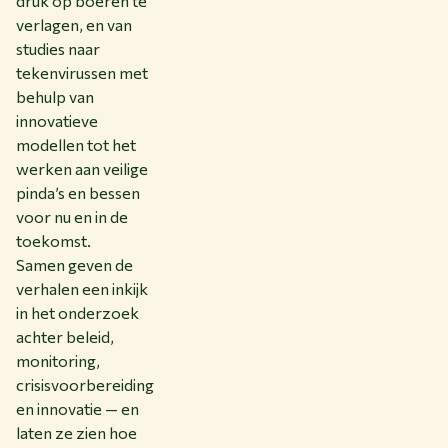
druk op boeren te
verlagen, en van
studies naar
tekenvirussen met
behulp van
innovatieve
modellen tot het
werken aan veilige
pinda’s en bessen
voor nu en in de
toekomst.
Samen geven de
verhalen een inkijk
in het onderzoek
achter beleid,
monitoring,
crisisvoorbereiding
en innovatie — en
laten ze zien hoe