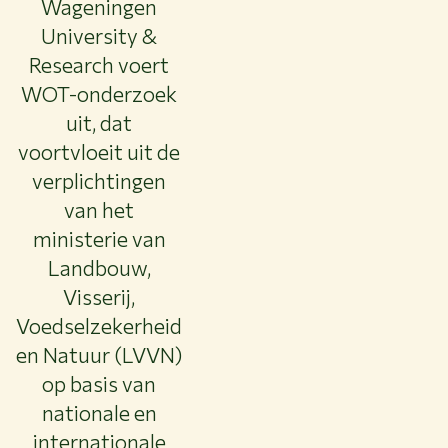
Wageningen
WERKEN BIJ WUR
University &
HUIDIGE STUDENTEN
Research voert
BIBLIOTHEEK
WOT-onderzoek
CONTACT
NL
uit, dat
voortvloeit uit de
verplichtingen
van het
ministerie van
Landbouw,
Visserij,
Voedselzekerheid
en Natuur (LVVN)
op basis van
nationale en
internationale