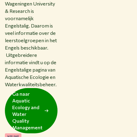
Wageningen University
& Research is
voornamelijk
Engelstalig. Daarom is
veel informatie over de
leerstoelgroepen in het
Engels beschikbaar.
Uitgebreidere
informatie vindt u op de
Engelstalige pagina van
Aquatische Ecologie en
Waterkwaliteitsbeheer.
Ga naar
Aquatic
Ecology and
Water
Quality
Management
NIEUWS