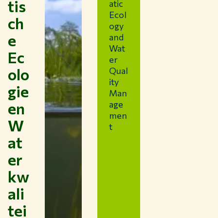
tis
atic
BIBLIOTHEEK
Ecol
CONTACT
ch
ogy
NL
e
and
Wat
Ec
er
olo
Qual
ity
gie
Man
en
age
men
W
t
at
er
kw
ali
tei