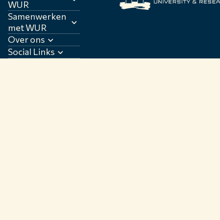
van nieuwe
WUR
wil
antibiotica met
Samenwerken
bioinformatica
behulp van AI
met WUR
verder
en
Over ons
versterken als
biotechnologi
verbindende
Social Links
e.
discipline
binnen de
levenswetensc
happen.