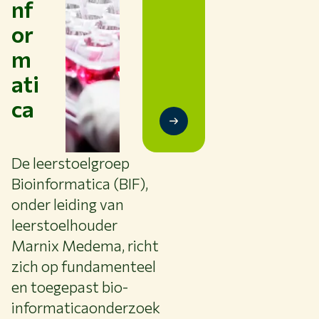
nf
NL
or
m
ati
ca
De leerstoelgroep
Bioinformatica (BIF),
onder leiding van
leerstoelhouder
Marnix Medema, richt
zich op fundamenteel
en toegepast bio-
informaticaonderzoek