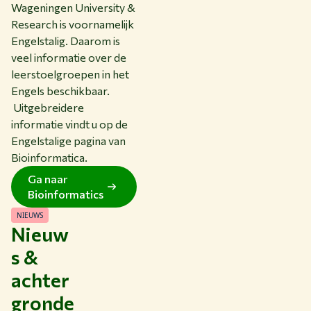
Wageningen University &
Research is voornamelijk
Engelstalig. Daarom is
veel informatie over de
leerstoelgroepen in het
Engels beschikbaar.
Uitgebreidere
informatie vindt u op de
Engelstalige pagina van
Bioinformatica.
Ga naar
Bioinformatics
NIEUWS
Nieuw
s &
achter
gronde