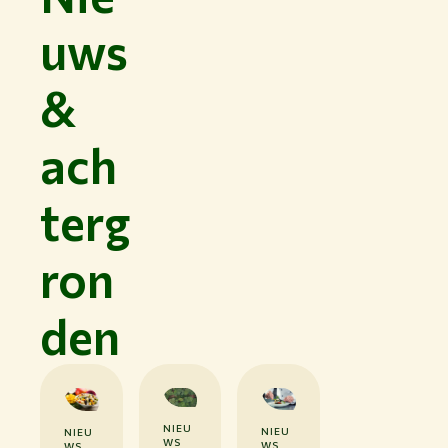
uws
&
ach
terg
ron
den
NIEU
1
NIEU
0
NIEU
0
WS
0
WS
WS