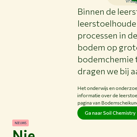
vraag
Binnen de leer
leerstoelhoude
processen in de
bodem op grote
bodemchemie te
dragen we bij 
Het onderwijs en onderzoek
informatie over de leerstoe
pagina van Bodemscheikun
Ga naar Soil Chemistry
NIEUWS
Nie