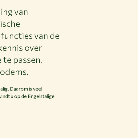
ing van
ische
 functies van de
kennis over
 te passen,
bodems.
lig. Daarom is veel
indt u op de Engelstalige