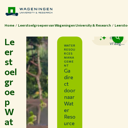
Home
Leerstoelgroepen van Wageningen University & Research
Leersto
Zoek
of
Le
vraag...
WATER
er
RESOU
RCES
st
MANA
GEME
NT
oel
Ga
Thema's
dire
gr
ct
Studeren bij WUR
oe
door
Samenwerken met WUR
naar
p
Over WUR
Wat
W
er
NIEUWS & ACHTERGRONDEN
Reso
at
WERKEN BIJ WUR
urce
HUIDIGE STUDENTEN