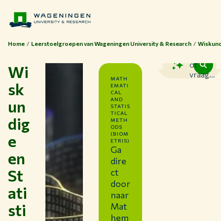
Home
Leerstoelgroepen van Wageningen University & Research
Wiskund
Zoek
of
Wi
vraag...
MATH
sk
EMATI
CAL
un
AND
STATIS
TICAL
dig
METH
ODS
Thema's
e
(BIOM
ETRIS)
Ga
Studeren bij WUR
en
dire
Samenwerken met WUR
St
ct
door
Over WUR
ati
naar
NIEUWS & ACHTERGRONDEN
sti
Mat
WERKEN BIJ WUR
hem