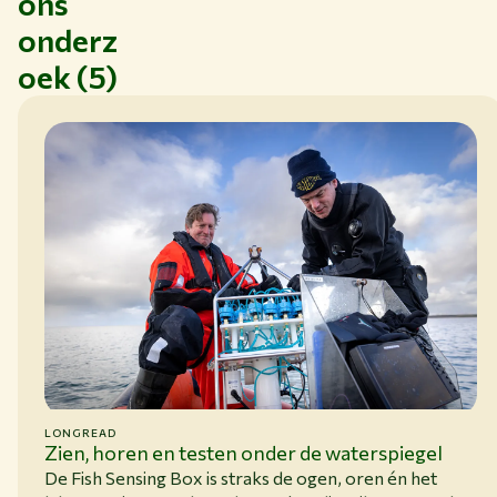
ons
onderz
oek (5)
LONGREAD
Zien, horen en testen onder de water­spiegel
De Fish Sensing Box is straks de ogen, oren én het