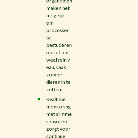
organoïden
maken het
mogelijk
om
processen
te
bestuderen
op cel- en
weefselniv
eau, vaak
zonder
dieren in te
zetten.
Realtime
monitoring
met slimme
sensoren
zorgt voor
continue