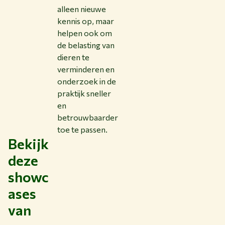
alleen nieuwe
kennis op, maar
helpen ook om
de belasting van
dieren te
verminderen en
onderzoek in de
praktijk sneller
en
betrouwbaarder
toe te passen.
Bekijk
deze
showc
ases
van