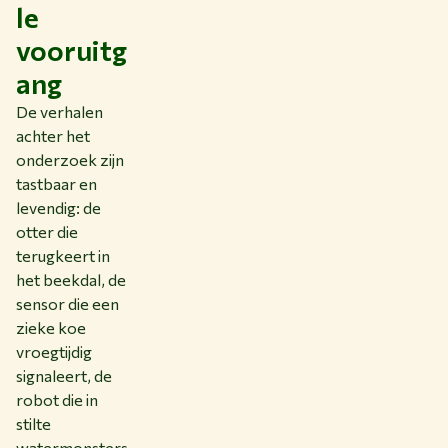
le
vooruitg
ang
De verhalen
achter het
onderzoek zijn
tastbaar en
levendig: de
otter die
terugkeert in
het beekdal, de
sensor die een
zieke koe
vroegtijdig
signaleert, de
robot die in
stilte
watermonsters