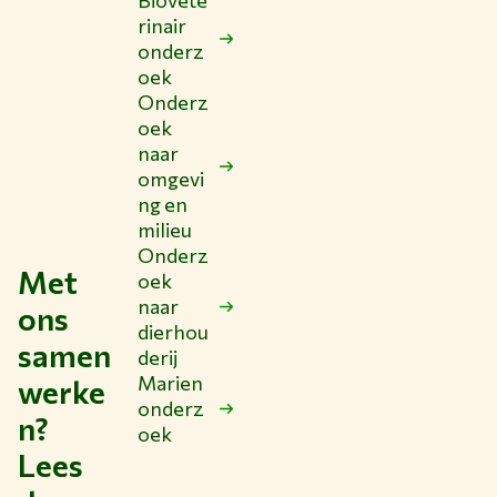
Biovete
rinair
onderz
oek
Onderz
oek
naar
omgevi
ng en
milieu
Onderz
Met
oek
naar
ons
dierhou
samen
derij
Marien
werke
onderz
n?
oek
Lees