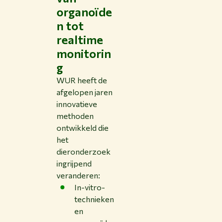
organoïde
n tot
realtime
monitorin
g
WUR heeft de
afgelopen jaren
innovatieve
methoden
ontwikkeld die
het
dieronderzoek
ingrijpend
veranderen:
In-vitro-
technieken
en