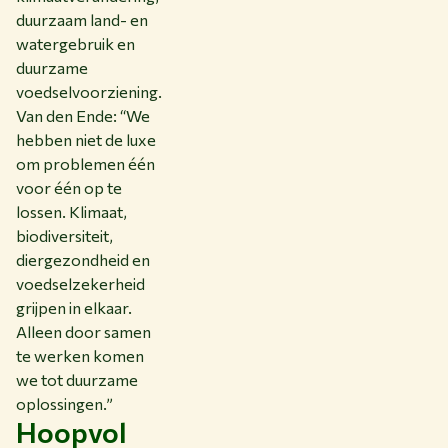
duurzaam land- en
watergebruik en
duurzame
voedselvoorziening.
Van den Ende: “We
hebben niet de luxe
om problemen één
voor één op te
lossen. Klimaat,
biodiversiteit,
diergezondheid en
voedselzekerheid
grijpen in elkaar.
Alleen door samen
te werken komen
we tot duurzame
oplossingen.”
Hoopvol