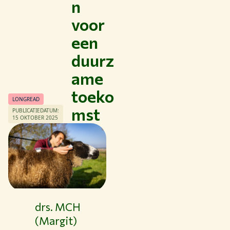
n
voor
een
duurz
ame
toeko
LONGREAD
mst
PUBLICATIEDATUM:
15 OKTOBER 2025
Thema's
drs. MCH
Studeren bij WUR
(Margit)
Samenwerken met WUR