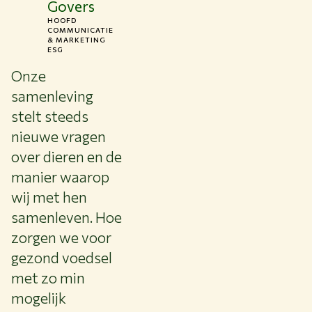
Govers
Over WUR
HOOFD
COMMUNICATIE
NIEUWS & ACHTERGRONDEN
& MARKETING
ESG
WERKEN BIJ WUR
HUIDIGE STUDENTEN
Onze
BIBLIOTHEEK
samenleving
CONTACT
stelt steeds
NL
nieuwe vragen
over dieren en de
manier waarop
wij met hen
samenleven. Hoe
zorgen we voor
gezond voedsel
met zo min
mogelijk