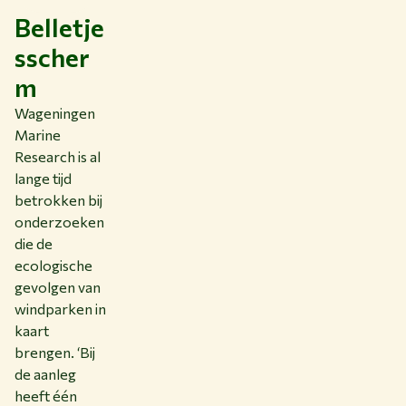
Belletje
sscher
m
Wageningen
Marine
Research is al
lange tijd
betrokken bij
onderzoeken
die de
ecologische
gevolgen van
windparken in
kaart
brengen. ‘Bij
de aanleg
heeft één