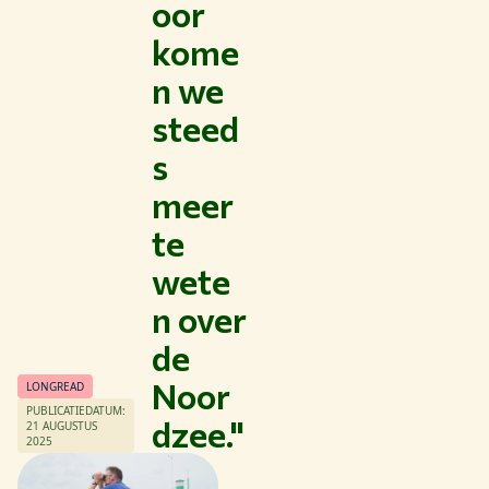
oor
kome
n we
steed
s
meer
te
wete
n over
de
Noor
LONGREAD
Thema's
PUBLICATIEDATUM:
dzee."
21 AUGUSTUS
Studeren bij WUR
2025
Samenwerken met WUR