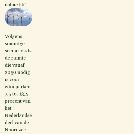
natuurlijk.’
Volgens
sommige
scenario’s is
de ruimte
die vanaf
2050 nodig
is voor
windparken
7,5 tot 13,4
procent van
het
Nederlandse
deel van de
Noordzee.