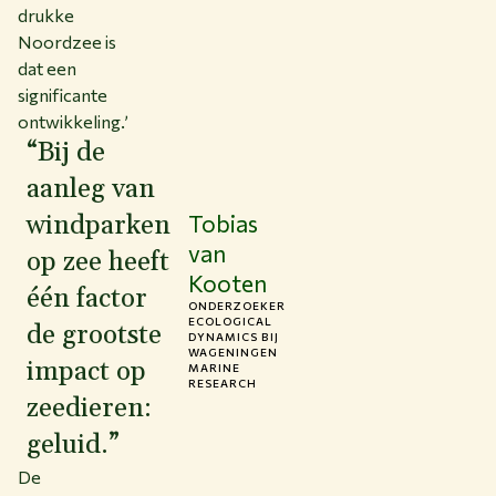
drukke
Noordzee is
dat een
significante
ontwikkeling.’
“Bij de
aanleg van
windparken
Tobias
van
op zee heeft
Kooten
één factor
ONDERZOEKER
ECOLOGICAL
de grootste
DYNAMICS BIJ
WAGENINGEN
impact op
MARINE
RESEARCH
zeedieren:
geluid.”
De