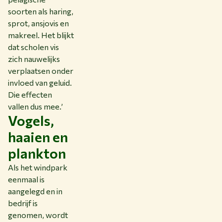
soorten als haring,
sprot, ansjovis en
makreel. Het blijkt
dat scholen vis
zich nauwelijks
verplaatsen onder
invloed van geluid.
Die effecten
vallen dus mee.’
Vogels,
haaien en
plankton
Als het windpark
eenmaal is
aangelegd en in
bedrijf is
genomen, wordt