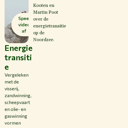
Kooten en
Martin Poot
Speel
over de
video
energietransitie
af
op de
Noordzee.
Energie
transiti
e
Vergeleken
met de
visserij,
zandwinning,
scheepvaart
en olie- en
gaswinning
vormen