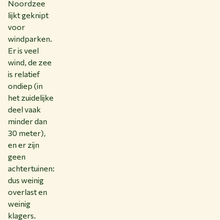
Noordzee
lijkt geknipt
voor
windparken.
Er is veel
wind, de zee
is relatief
ondiep (in
het zuidelijke
deel vaak
minder dan
30 meter),
en er zijn
geen
achtertuinen:
dus weinig
overlast en
weinig
klagers.