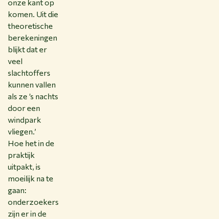
onze kant op
komen. Uit die
theoretische
berekeningen
blijkt dat er
veel
slachtoffers
kunnen vallen
als ze ’s nachts
door een
windpark
vliegen.’
Hoe het in de
praktijk
uitpakt, is
moeilijk na te
gaan:
onderzoekers
zijn er in de