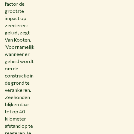
factor de
grootste
impact op
zeedieren:
geluid’, zegt
Van Kooten.
‘Voornamelijk
wanneer er
geheid wordt
om de
constructie in
de grond te
verankeren.
Zeehonden
blijken daar
tot op 40
kilometer
afstand op te
reageren. Je