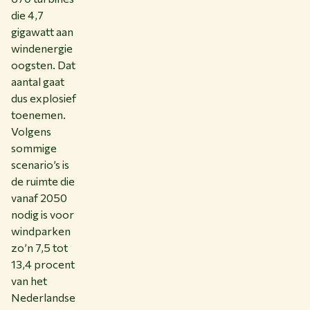
die 4,7
gigawatt aan
windenergie
oogsten. Dat
aantal gaat
dus explosief
toenemen.
Volgens
sommige
scenario’s is
de ruimte die
vanaf 2050
nodig is voor
windparken
zo’n 7,5 tot
13,4 procent
van het
Nederlandse