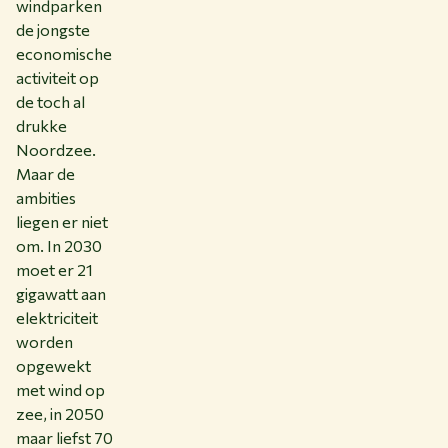
windparken
de jongste
economische
activiteit op
de toch al
drukke
Noordzee.
Maar de
ambities
liegen er niet
om. In 2030
moet er 21
gigawatt aan
elektriciteit
worden
opgewekt
met wind op
zee, in 2050
maar liefst 70