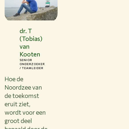
Over WUR
NIEUWS & ACHTERGRONDEN
WERKEN BIJ WUR
dr. T
HUIDIGE STUDENTEN
BIBLIOTHEEK
(Tobias)
CONTACT
van
NL
Kooten
SENIOR
ONDERZOEKER
/ TEAMLEIDER
Hoe de
Noordzee van
de toekomst
eruit ziet,
wordt voor een
groot deel
bepaald door de