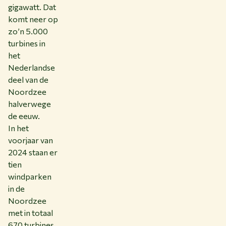
gigawatt. Dat
komt neer op
zo’n 5.000
turbines in
het
Nederlandse
deel van de
Noordzee
halverwege
de eeuw.
In het
voorjaar van
2024 staan er
tien
windparken
in de
Noordzee
met in totaal
670 turbines