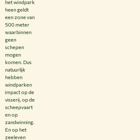
het windpark
heen geldt
een zone van
500 meter
waarbinnen
geen
schepen
mogen
komen. Dus
natuurlijk
hebben
windparken
impact op de
visserij, op de
scheepvaart
en op
zandwinning.
En op het
zeeleven