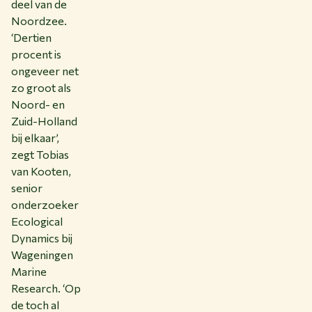
deel van de
Noordzee.
‘Dertien
procent is
ongeveer net
zo groot als
Noord- en
Zuid-Holland
bij elkaar’,
zegt Tobias
van Kooten,
senior
onderzoeker
Ecological
Dynamics bij
Wageningen
Marine
Research. ‘Op
de toch al