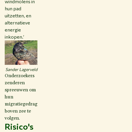
windmolens in
hun pad
uitzetten, en
alternatieve
energie
inkopen.’
Sander Lagerveld
Onderzoekers
zenderen
spreeuwen om
hun
migratiegedrag
boven zee te
volgen.
Risico's