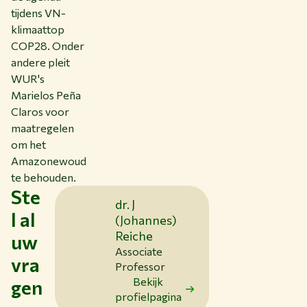
tijdens VN-
klimaattop
COP28. Onder
andere pleit
WUR's
Marielos Peña
Claros voor
maatregelen
om het
Amazonewoud
te behouden.
Ste
dr. J
l al
(Johannes)
Reiche
uw
Associate
vra
Professor
Bekijk
gen
profielpagina