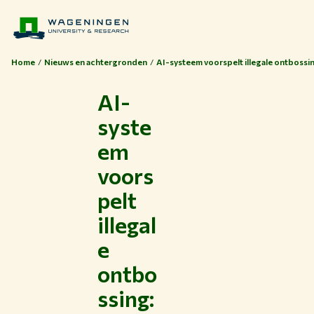
Home
Nieuws en achtergronden
AI-systeem voorspelt illegale ontbossi
AI-
syste
em
voors
pelt
illegal
e
ontbo
ssing: