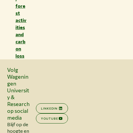
fore
st
activ
ities
and
carb
on
loss
Volg
Wagenin
gen
Universit
y &
Research
LINKEDIN
op social
media
YOUTUBE
Blijf op de
hoogte en