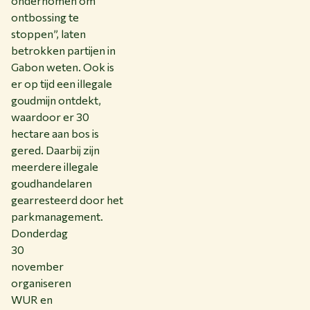
ondernomen om
ontbossing te
stoppen”, laten
betrokken partijen in
Gabon weten. Ook is
er op tijd een illegale
goudmijn ontdekt,
waardoor er 30
hectare aan bos is
gered. Daarbij zijn
meerdere illegale
goudhandelaren
gearresteerd door het
parkmanagement.
Donderdag
30
november
organiseren
WUR en