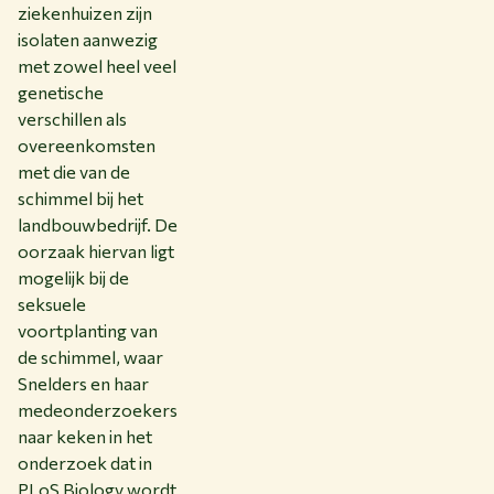
ziekenhuizen zijn
isolaten aanwezig
met zowel heel veel
genetische
verschillen als
overeenkomsten
met die van de
schimmel bij het
landbouwbedrijf. De
oorzaak hiervan ligt
mogelijk bij de
seksuele
voortplanting van
de schimmel, waar
Snelders en haar
medeonderzoekers
naar keken in het
onderzoek dat in
PLoS Biology wordt