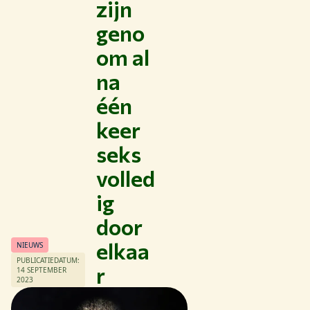
zijn
geno
om al
na
Thema's
één
Studeren bij WUR
keer
Samenwerken met WUR
seks
Over WUR
volled
NIEUWS & ACHTERGRONDEN
ig
WERKEN BIJ WUR
HUIDIGE STUDENTEN
door
BIBLIOTHEEK
elkaa
NIEUWS
CONTACT
PUBLICATIEDATUM:
r
NL
14 SEPTEMBER
2023