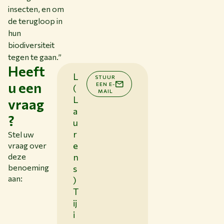
insecten, en om
de terugloop in
hun
biodiversiteit
tegen te gaan.”
Heeft
L
STUUR
u een
EEN E-
(
MAIL
L
vraag
a
?
u
r
Stel uw
e
vraag over
deze
n
benoeming
s
aan:
)
T
ij
i