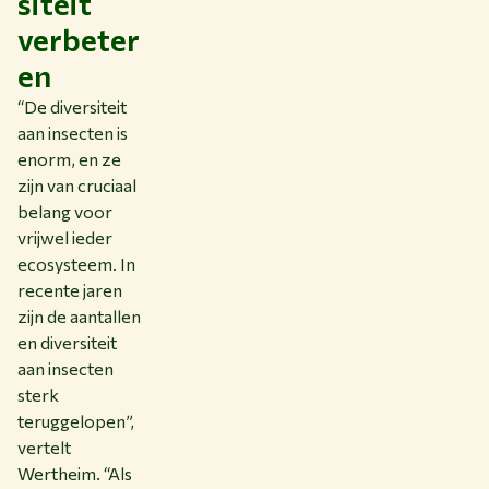
siteit
verbeter
en
“De diversiteit
aan insecten is
enorm, en ze
zijn van cruciaal
belang voor
vrijwel ieder
ecosysteem. In
recente jaren
zijn de aantallen
en diversiteit
aan insecten
sterk
teruggelopen”,
vertelt
Wertheim. “Als