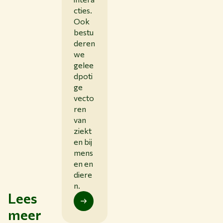
cties.
Ook
bestu
deren
we
gelee
dpoti
ge
vecto
ren
van
ziekt
en bij
mens
en en
diere
n.
Lees
meer