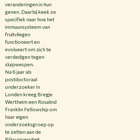
veranderingen in hun
genen. Daarbij keek ze
specifiek naar hoe het
immuunsysteem van
fruitvliegen
functioneert en
evolueert om zich te
verdedigen tegen
sluipwespen.
Na 6 jaar als
postdoctoraal
onderzoeker in
Londen kreeg Bregje
Wertheim een Rosalind
Franklin Fellowship om
haar eigen
onderzoeksgroep op
te zetten aan de
Rijksuniversiteit