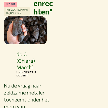
enrec
NIEUWS
hten"
PUBLICATIEDATUM:
Thema's
16 JUNI 2025
Studeren bij WUR
Samenwerken met WUR
Over WUR
NIEUWS & ACHTERGRONDEN
WERKEN BIJ WUR
dr. C
HUIDIGE STUDENTEN
(Chiara)
BIBLIOTHEEK
Macchi
CONTACT
UNIVERSITAIR
NL
DOCENT
Nu de vraag naar
zeldzame metalen
toeneemt onder het
mom van