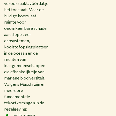
veroorzaakt, vóórdat je
het toestaat. Maar de
huidige koers laat
ruimte voor
onomkeerbare schade
aan diepe zee-
ecosystemen,
koolstofopslagplaatsen
in de oceaan en de
rechten van
kustgemeenschappen
die afhankelijk zijn van
mariene biodiversiteit.
Volgens Macchi zijn er
meerdere
fundamentele
tekortkomingen in de
regelgeving:
Er zijn geen