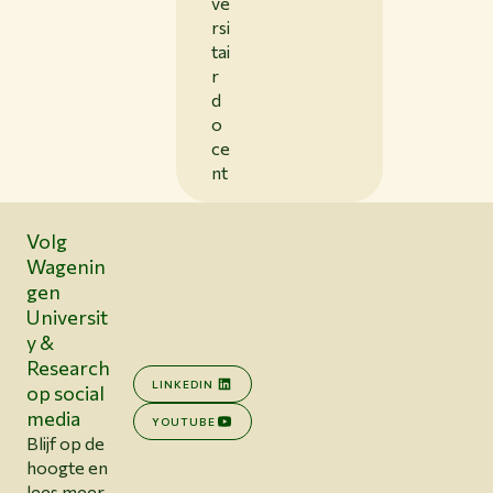
ve
rsi
tai
r
d
o
ce
nt
Volg
Wagenin
gen
Universit
y &
Research
LINKEDIN
op social
media
YOUTUBE
Blijf op de
hoogte en
lees meer