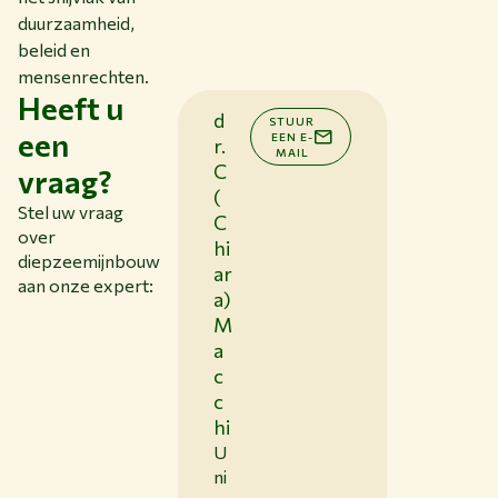
duurzaamheid,
beleid en
mensenrechten.
Heeft u
d
STUUR
een
EEN E-
r.
MAIL
C
vraag?
(
Stel uw vraag
C
over
hi
diepzeemijnbouw
ar
aan onze expert:
a)
M
a
c
c
hi
U
ni