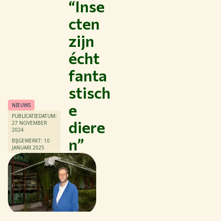
“Inse
cten
zijn
écht
fanta
stisch
e
NIEUWS
PUBLICATIEDATUM:
diere
27 NOVEMBER
2024
n”
BIJGEWERKT: 10
JANUARI 2025
Thema's
Studeren bij WUR
Samenwerken met WUR