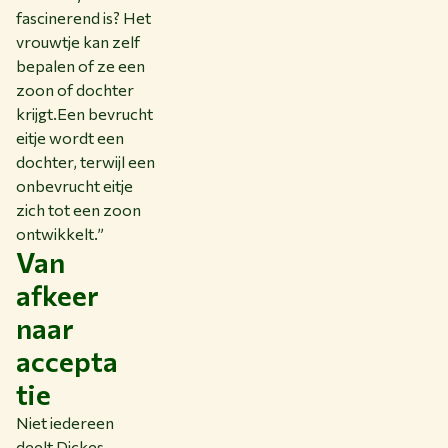
fascinerend is? Het
vrouwtje kan zelf
bepalen of ze een
zoon of dochter
krijgt.Een bevrucht
eitje wordt een
dochter, terwijl een
onbevrucht eitje
zich tot een zoon
ontwikkelt.”
Van
afkeer
naar
accepta
tie
Niet iedereen
deelt Dickes