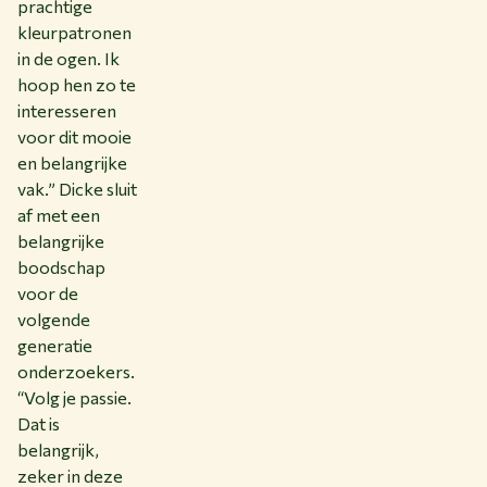
prachtige
kleurpatronen
in de ogen. Ik
hoop hen zo te
interesseren
voor dit mooie
en belangrijke
vak.” Dicke sluit
af met een
belangrijke
boodschap
voor de
volgende
generatie
onderzoekers.
“Volg je passie.
Dat is
belangrijk,
zeker in deze