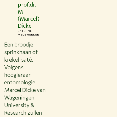
prof.dr.
Over WUR
M
NIEUWS & ACHTERGRONDEN
(Marcel)
WERKEN BIJ WUR
Dicke
HUIDIGE STUDENTEN
EXTERNE
BIBLIOTHEEK
MEDEWERKER
CONTACT
Een broodje
NL
sprinkhaan of
krekel-saté.
Volgens
hoogleraar
entomologie
Marcel Dicke van
Wageningen
University &
Research zullen