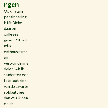
ngen
Ook na zijn
pensionering
blijft Dicke
daarom
colleges
geven. “Ik wil
mijn
enthousiasme
en
verwondering
delen. Als ik
studenten een
foto laat zien
van de zwarte
soldaatvlieg,
dan wijs ik hen
op de