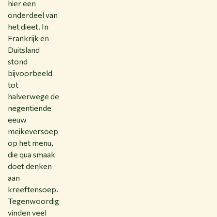
hier een
onderdeel van
het dieet. In
Frankrijk en
Duitsland
stond
bijvoorbeeld
tot
halverwege de
negentiende
eeuw
meikeversoep
op het menu,
die qua smaak
doet denken
aan
kreeftensoep.
Tegenwoordig
vinden veel