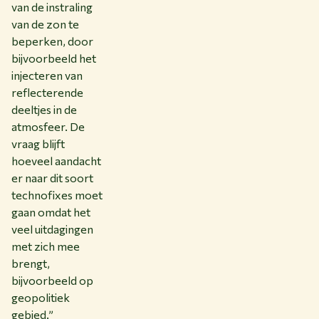
van de instraling
van de zon te
beperken, door
bijvoorbeeld het
injecteren van
reflecterende
deeltjes in de
atmosfeer. De
vraag blijft
hoeveel aandacht
er naar dit soort
technofixes moet
gaan omdat het
veel uitdagingen
met zich mee
brengt,
bijvoorbeeld op
geopolitiek
gebied.”