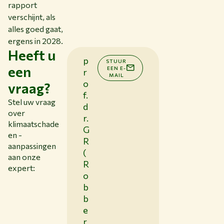
rapport
verschijnt, als
alles goed gaat,
ergens in 2028.
Heeft u
p
STUUR
een
EEN E-
r
MAIL
o
vraag?
f.
Stel uw vraag
d
over
r.
klimaatschade
G
en -
R
aanpassingen
(
aan onze
R
expert:
o
b
b
e
r