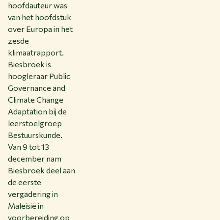
hoofdauteur was
van het hoofdstuk
over Europa in het
zesde
klimaatrapport.
Biesbroek is
hoogleraar Public
Governance and
Climate Change
Adaptation bij de
leerstoelgroep
Bestuurskunde.
Van 9 tot 13
december nam
Biesbroek deel aan
de eerste
vergadering in
Maleisië in
voorbereiding op