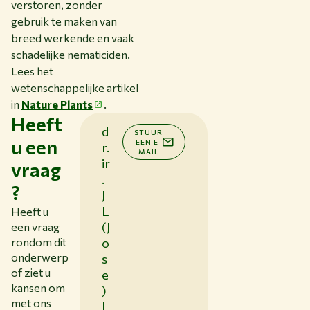
verstoren, zonder
gebruik te maken van
breed werkende en vaak
schadelijke nematiciden.
Lees het
wetenschappelijke artikel
in
Nature Plants
.
Heeft
d
STUUR
u een
EEN E-
r.
MAIL
ir
vraag
.
?
J
L
Heeft u
(J
een vraag
rondom dit
o
onderwerp
s
of ziet u
e
kansen om
)
met ons
L