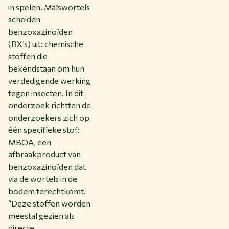
in spelen. Maïswortels
scheiden
benzoxazinoïden
(BX’s) uit: chemische
stoffen die
bekendstaan om hun
verdedigende werking
tegen insecten. In dit
onderzoek richtten de
onderzoekers zich op
één specifieke stof:
MBOA, een
afbraakproduct van
benzoxazinoïden dat
via de wortels in de
bodem terechtkomt.
“Deze stoffen worden
meestal gezien als
directe