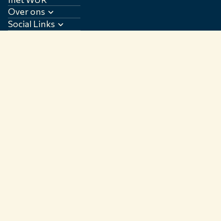
University & Resea
Over ons
ontwikkelt een das
Social Links
voor Integrated Cr
Management.