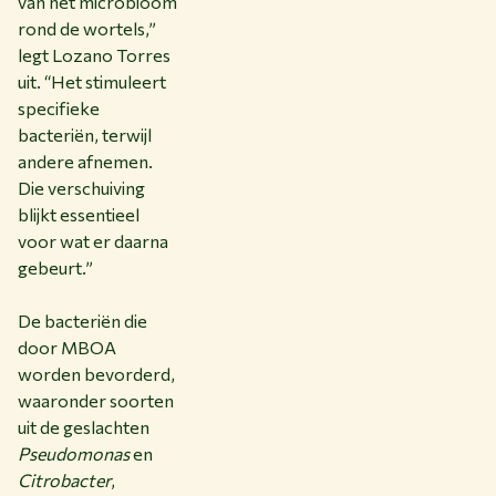
van het microbioom
rond de wortels,”
legt Lozano Torres
uit. “Het stimuleert
specifieke
bacteriën, terwijl
andere afnemen.
Die verschuiving
blijkt essentieel
voor wat er daarna
gebeurt.”
De bacteriën die
door MBOA
worden bevorderd,
waaronder soorten
uit de geslachten
Pseudomonas
en
Citrobacter
,