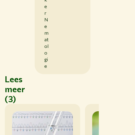
e
r
N
e
m
at
ol
o
gi
e
Lees
meer
(3)