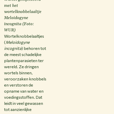
met het
wortelknobbelaaltje
Meloidogyne
incognita (Foto:
WUR)
Wortelknobbelaaltjes
(
Meloidogyne
incognita
) behoren tot
de meest schadelijke
plantenparasieten ter
wereld. Ze dringen
wortels binnen,
veroorzaken knobbels
en verstoren de
opname van water en
voedingsstoffen. Dat
leidt in veel gewassen
tot aanzienlijke