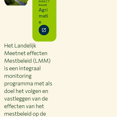
DIRECT
Samenwerken met WUR
NAAR
Agri
Over WUR
mati
NIEUWS & ACHTERGRONDEN
e
WERKEN BIJ WUR
HUIDIGE STUDENTEN
BIBLIOTHEEK
Het Landelijk
CONTACT
Meetnet effecten
NL
Mestbeleid (LMM)
is een integraal
monitoring
programma met als
doel het volgen en
vastleggen van de
effecten van het
mestbeleid op de