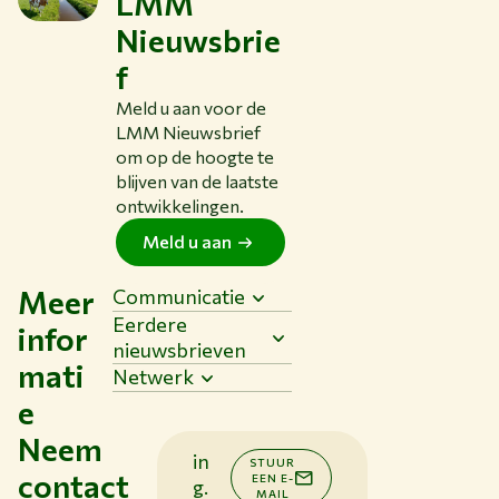
LMM
Nieuwsbrie
f
Meld u aan voor de
LMM Nieuwsbrief
om op de hoogte te
blijven van de laatste
ontwikkelingen.
Meld u aan
Meer
Communicatie
Eerdere
infor
nieuwsbrieven
mati
Netwerk
e
Neem
in
STUUR
contact
EEN E-
g.
MAIL