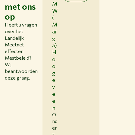
M
met ons
W
op
(
M
Heeft u vragen
ar
over het
Landelijk
g
Meetnet
a)
effecten
H
Mestbeleid?
o
Wij
o
beantwoorden
g
deze graag.
e
v
e
e
n
O
nd
er
z