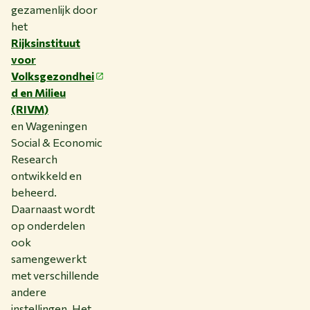
gezamenlijk door
het
Rijksinstituut
voor
Volksgezondhei
d en Milieu
(RIVM)
en Wageningen
Social & Economic
Research
ontwikkeld en
beheerd.
Daarnaast wordt
op onderdelen
ook
samengewerkt
met verschillende
andere
instellingen. Het