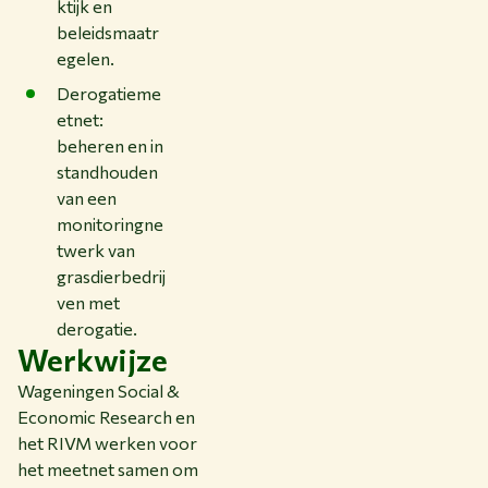
ktijk en
beleidsmaatr
egelen.
Derogatieme
etnet:
beheren en in
standhouden
van een
monitoringne
twerk van
grasdierbedrij
ven met
derogatie.
Werkwijze
Wageningen Social &
Economic Research en
het RIVM werken voor
het meetnet samen om