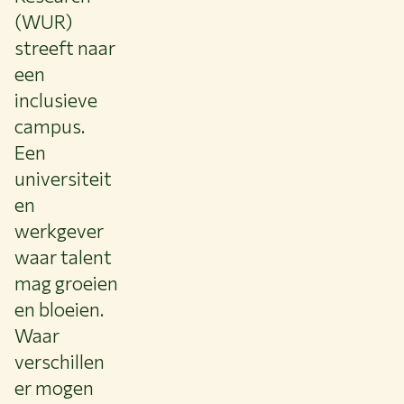
(WUR)
NIEUWS & ACHTERGRONDEN
WERKEN BIJ WUR
streeft naar
HUIDIGE STUDENTEN
een
BIBLIOTHEEK
inclusieve
CONTACT
campus.
NL
Een
universiteit
en
werkgever
waar talent
mag groeien
en bloeien.
Waar
verschillen
er mogen