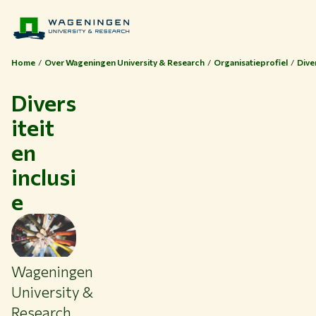
Home
Over Wageningen University & Research
Organisatieprofiel
Diver
Divers
iteit
en
inclusi
e
Thema's
Studeren bij WUR
Wageningen
Samenwerken met WUR
University &
Research
Over WUR