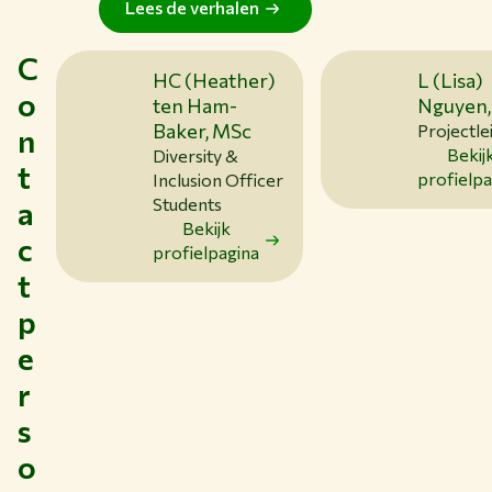
Lees de verhalen
C
HC (Heather)
L (Lisa)
o
ten Ham-
Nguyen,
Baker, MSc
Projectle
n
Bekij
Diversity &
t
profielpa
Inclusion Officer
Students
a
Bekijk
c
profielpagina
t
p
e
r
s
o