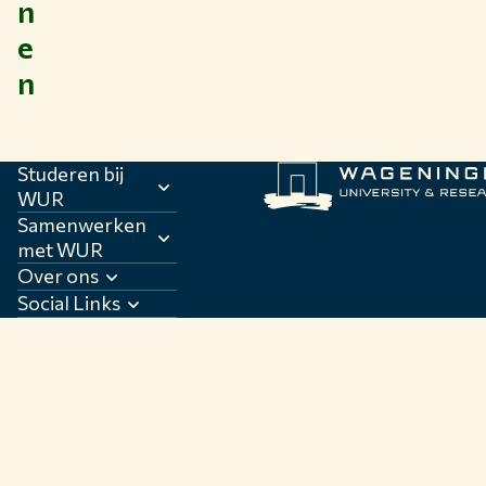
n
e
n
Studeren bij
WUR
Samenwerken
met WUR
Over ons
Social Links