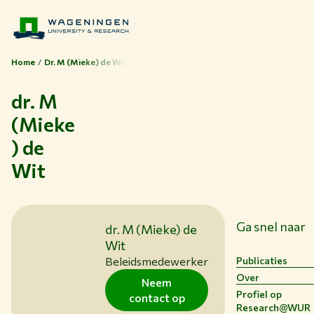
Home
Dr. M (Mieke) de Wit
dr. M
(Mieke
Thema's
) de
Studeren bij WUR
Wit
Samenwerken met WUR
Over WUR
NIEUWS & ACHTERGRONDEN
Ga snel naar
dr. M (Mieke) de
WERKEN BIJ WUR
Wit
HUIDIGE STUDENTEN
Publicaties
Beleidsmedewerker
BIBLIOTHEEK
Over
Neem
CONTACT
Profiel op
contact op
NL
Research@WUR