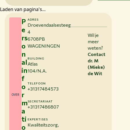
Laden van pagina's...
P
ADRES
Droevendaalsesteeg
e
4
Wil je
rs
6708PB
meer
o
WAGENINGEN
weten?
n
Contact
BUILDING
al
dr. M
Atlas
(Mieke)
in
104/N.A.
de Wit
f
TELEFOON
o
+31317484573
r
OVER
m
SECRETARIAAT
+31317486807
a
ti
EXPERTISES
Kwaliteitszorg,
o