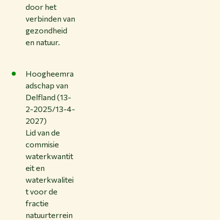
door het
verbinden van
gezondheid
en natuur.
Hoogheemra
adschap van
Delfland (13-
2-2025/13-4-
2027)
Lid van de
commisie
waterkwantit
eit en
waterkwalitei
t voor de
fractie
natuurterrein