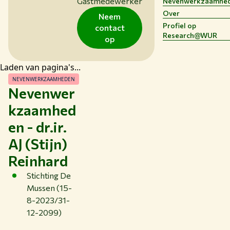
Gastmedewerker
Nevenwerkzaamhe
BIBLIOTHEEK
Over
Neem
Profiel op
CONTACT
contact
Research@WUR
NL
op
Laden van pagina's...
NEVENWERKZAAMHEDEN
Nevenwer
kzaamhed
en - dr.ir.
AJ (Stijn)
Reinhard
Stichting De
Mussen (15-
8-2023/31-
12-2099)