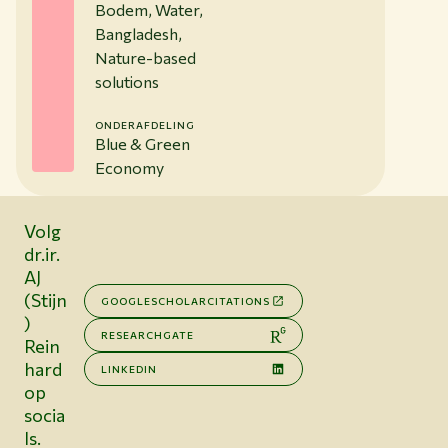
Bodem, Water,
Bangladesh,
Nature-based
solutions
ONDERAFDELING
Blue & Green
Economy
Volg
dr.ir.
AJ
(Stijn
GOOGLESCHOLARCITATIONS
)
RESEARCHGATE
Rein
hard
LINKEDIN
op
socia
ls.