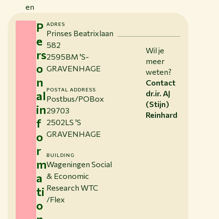
en
P
ADRES
Prinses Beatrixlaan
e
582
Wil je
rs
2595BM 'S-
meer
o
GRAVENHAGE
weten?
n
Contact
POSTAL ADDRESS
al
dr.ir. AJ
Postbus/POBox
(Stijn)
in
29703
Reinhard
f
2502LS 'S
GRAVENHAGE
o
r
BUILDING
m
Wageningen Social
a
& Economic
Research WTC
ti
/Flex
o
n