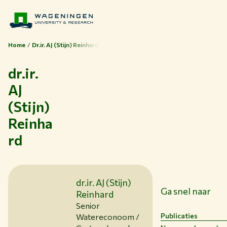
Home
Dr.ir. AJ (Stijn) Reinhard
dr.ir.
AJ
(Stijn)
Reinha
Thema's
rd
Studeren bij WUR
Samenwerken met WUR
dr.ir. AJ (Stijn)
Over WUR
Ga snel naar
Reinhard
NIEUWS & ACHTERGRONDEN
Senior
WERKEN BIJ WUR
Publicaties
Watereconoom /
HUIDIGE STUDENTEN