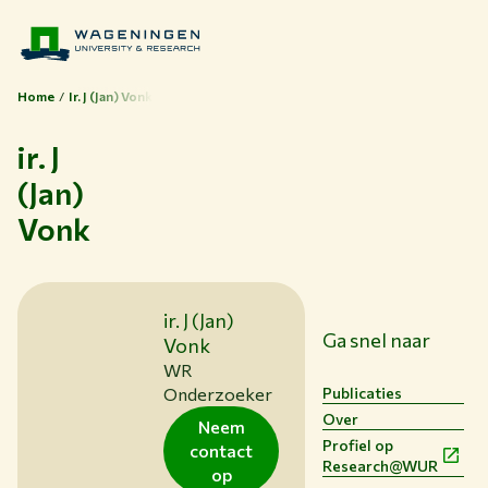
Home
Ir. J (Jan) Vonk
ir. J
(Jan)
Thema's
Vonk
Studeren bij WUR
Samenwerken met WUR
Over WUR
ir. J (Jan)
NIEUWS & ACHTERGRONDEN
Ga snel naar
Vonk
WERKEN BIJ WUR
WR
HUIDIGE STUDENTEN
Publicaties
Onderzoeker
BIBLIOTHEEK
Over
Neem
CONTACT
Profiel op
contact
Research@WUR
NL
op