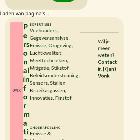
Laden van pagina's...
P
EXPERTISES
Veehouderij,
e
Gegevensanalyse,
Wil je
rs
Emissie, Omgeving,
meer
o
Luchtkwaliteit,
weten?
n
Meettechnieken,
Contact
Mitigatie, Stikstof,
al
ir. J (Jan)
Beleidsondersteuning,
Vonk
in
Sensors, Stallen,
f
Broeikasgassen,
OVER
o
Innovaties, Fijnstof
r
m
a
ONDERAFDELING
ti
Emissie &