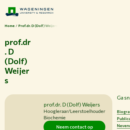
Home
Prof.dr. D (Dolf) Weijers
prof.dr
. D
(Dolf)
Weijer
Thema's
s
Studeren bij WUR
Samenwerken met WUR
Ga sn
Over WUR
prof.dr. D (Dolf) Weijers
Hoogleraar/Leerstoelhouder
Biogra
NIEUWS & ACHTERGRONDEN
Biochemie
Public
WERKEN BIJ WUR
Neven
Neem contact op
HUIDIGE STUDENTEN