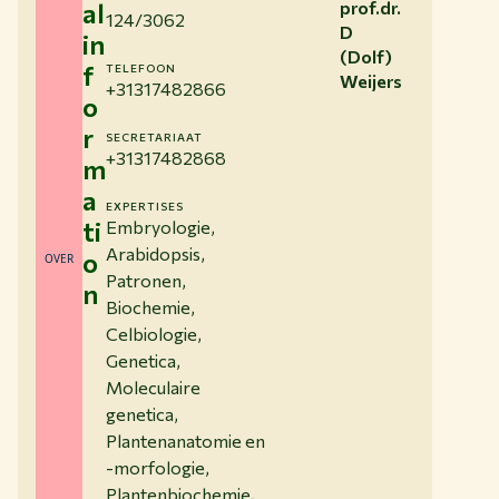
al
prof.dr.
124/3062
D
in
(Dolf)
f
TELEFOON
Weijers
+31317482866
o
r
SECRETARIAAT
+31317482868
m
a
EXPERTISES
ti
Embryologie,
Arabidopsis,
o
OVER
Patronen,
n
Biochemie,
Celbiologie,
Genetica,
Moleculaire
genetica,
Plantenanatomie en
-morfologie,
Plantenbiochemie,