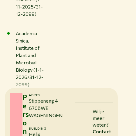
11-2025/31-
12-2099)
Academia
Sinica,
Institute of
Plant and
Microbial
Biology (1-1-
2026/31-12-
2099)
P
ADRES
Stippeneng 4
e
6708WE
Wil je
rs
WAGENINGEN
meer
o
weten?
n
BUILDING
Contact
Helix