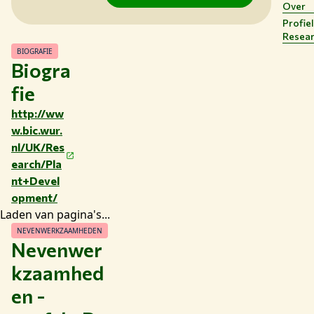
Over
BIBLIOTHEEK
Profie
CONTACT
Resea
NL
BIOGRAFIE
Biogra
fie
http://ww
w.bic.wur.
nl/UK/Res
earch/Pla
nt+Devel
opment/
Laden van pagina's...
NEVENWERKZAAMHEDEN
Nevenwer
kzaamhed
en -