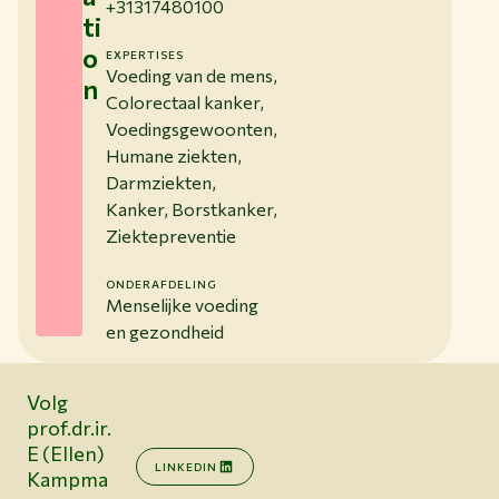
+31317480100
ti
o
EXPERTISES
Voeding van de mens,
n
Colorectaal kanker,
Voedingsgewoonten,
Humane ziekten,
Darmziekten,
Kanker, Borstkanker,
Ziektepreventie
ONDERAFDELING
Menselijke voeding
en gezondheid
Volg
prof.dr.ir.
E (Ellen)
LINKEDIN
Kampma