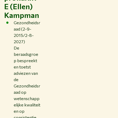
E (Ellen)
Kampman
Gezondheidsr
aad (2-9-
2015/2-8-
2027)
De
beraadsgroe
p bespreekt
en toetst
adviezen van
de
Gezondheidsr
aad op
wetenschapp
elijke kwaliteit
en op
consistentie