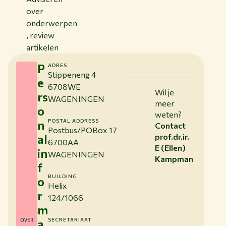
over
onderwerpen
, review
artikelen
P
ADRES
Stippeneng 4
e
6708WE
Wil je
rs
WAGENINGEN
meer
o
weten?
n
POSTAL ADDRESS
Contact
Postbus/POBox 17
al
prof.dr.ir.
6700AA
E (Ellen)
in
WAGENINGEN
Kampman
f
BUILDING
o
Helix
r
124/1066
m
OVER
a
SECRETARIAAT