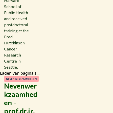
Harvard
School of
Public Health
and received
postdoctoral
training at the
Fred
Hutchinson
Cancer
Research
Centre in
Seattle.
Laden van pagina's...
NEVENWERKZAAMHEDEN
Nevenwer
kzaamhed
en -
prof.dr.ir.