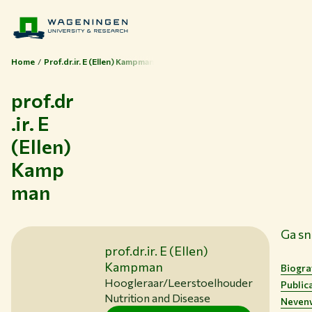
Home
Prof.dr.ir. E (Ellen) Kampman
prof.dr
.ir. E
(Ellen)
Kamp
man
Ga sn
Thema's
prof.dr.ir. E (Ellen)
Studeren bij WUR
Kampman
Biogra
Samenwerken met WUR
Hoogleraar/Leerstoelhouder
Public
Nutrition and Disease
Neven
Over WUR