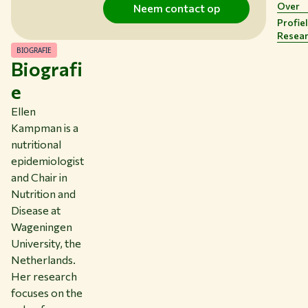
Over
Neem contact op
NIEUWS & ACHTERGRONDEN
Profie
WERKEN BIJ WUR
Resea
HUIDIGE STUDENTEN
BIOGRAFIE
Biografi
BIBLIOTHEEK
CONTACT
e
NL
Ellen
Kampman is a
nutritional
epidemiologist
and Chair in
Nutrition and
Disease at
Wageningen
University, the
Netherlands.
Her research
focuses on the