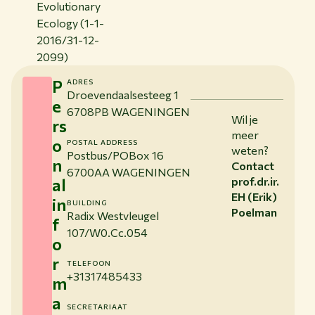
Evolutionary
Ecology (1-1-
2016/31-12-
2099)
P
ADRES
Droevendaalsesteeg 1
e
6708PB WAGENINGEN
Wil je
rs
meer
o
POSTAL ADDRESS
weten?
Postbus/POBox 16
n
Contact
6700AA WAGENINGEN
al
prof.dr.ir.
EH (Erik)
in
BUILDING
Poelman
Radix Westvleugel
f
107/W0.Cc.054
o
r
TELEFOON
+31317485433
m
a
SECRETARIAAT