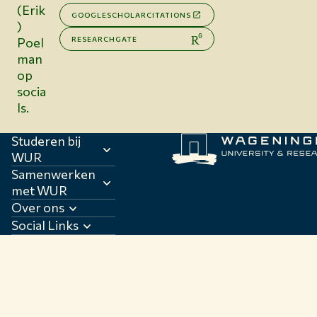
(Erik
GOOGLESCHOLARCITATIONS
)
RESEARCHGATE
Poel
man
op
socia
ls.
Studeren bij
WUR
Samenwerken
met WUR
Over ons
Social Links