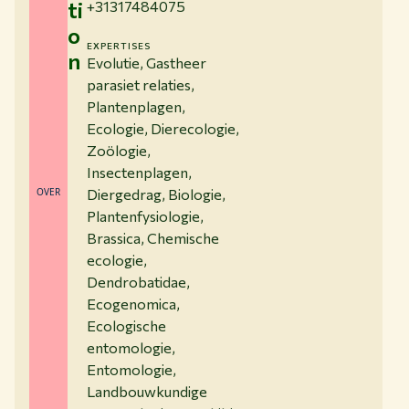
ti
+31317484075
o
EXPERTISES
n
Evolutie, Gastheer
parasiet relaties,
Plantenplagen,
Ecologie, Dierecologie,
Zoölogie,
Insectenplagen,
OVER
Diergedrag, Biologie,
Plantenfysiologie,
Brassica, Chemische
ecologie,
Dendrobatidae,
Ecogenomica,
Ecologische
entomologie,
Entomologie,
Landbouwkundige