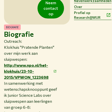
Nevenwerkzaamheden
HUIDIGE STUDENTEN
Neem
Over
contact
BIBLIOTHEEK
Profiel op
op
CONTACT
Research@WUR
NL
BIOGRAFIE
Biografie
Outreach:
Klokhuis "Pratende Planten"
over mijn werk aan
sluipwespen:
http://www.npo.nl/het-
klokhuis/23-10-
2015/VPWON_1223698
In samenwerking met
wetenschapsknooppunt geef
ik Junior Science Labs over
sluipwespen aan leerlingen
van groep 6-8: