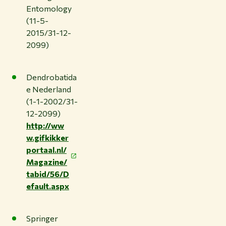
Entomology
(11-5-
2015/31-12-
2099)
Dendrobatida
e Nederland
(1-1-2002/31-
12-2099)
http://ww
w.gifkikker
portaal.nl/
Magazine/
tabid/56/D
efault.aspx
Springer