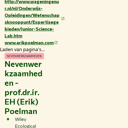
http://www.wageningenu
r.nl/nl/Onderwijs-
Opleidingen/Wetenschap
sknooppunt/Expertisege
bieden/Junior-Science-
Lab.htm
www.erikpoelman.com
Laden van pagina's...
NEVENWERKZAAMHEDEN
Nevenwer
kzaamhed
en -
prof.dr.ir.
EH (Erik)
Poelman
Wiley
Ecological