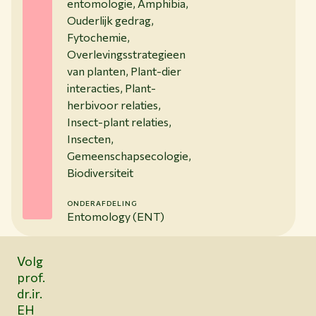
entomologie, Amphibia,
Ouderlijk gedrag,
Fytochemie,
Overlevingsstrategieen
van planten, Plant-dier
interacties, Plant-
herbivoor relaties,
Insect-plant relaties,
Insecten,
Gemeenschapsecologie,
Biodiversiteit
ONDERAFDELING
Entomology (ENT)
Volg
prof.
dr.ir.
EH