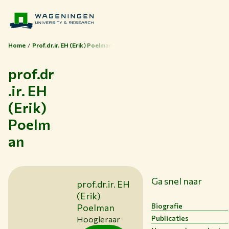
Home
Prof.dr.ir. EH (Erik) Poelman
prof.dr
.ir. EH
(Erik)
Poelm
an
Thema's
Studeren bij WUR
Samenwerken met WUR
Ga snel naar
prof.dr.ir. EH
Over WUR
(Erik)
Biografie
Poelman
NIEUWS & ACHTERGRONDEN
Publicaties
Hoogleraar
WERKEN BIJ WUR