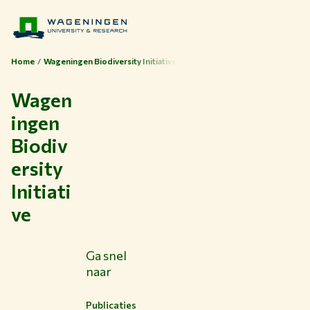
Home
Wageningen Biodiversity Initiative
Wagen
ingen
Thema's
Biodiv
Studeren bij WUR
ersity
Samenwerken met WUR
Initiati
Over WUR
ve
NIEUWS & ACHTERGRONDEN
WERKEN BIJ WUR
HUIDIGE STUDENTEN
Ga snel
BIBLIOTHEEK
naar
CONTACT
NL
Publicaties