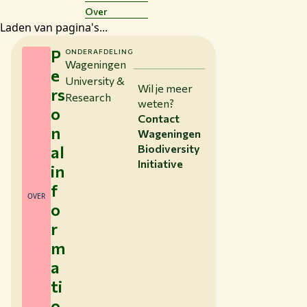
Over
Laden van pagina's...
P
ONDERAFDELING
Wageningen
e
University &
Wil je meer
rs
Research
weten?
o
Contact
n
Wageningen
al
Biodiversity
Initiative
in
f
OVER
o
r
m
a
ti
o