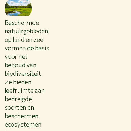
NIEUWS & ACHTERGRONDEN
WERKEN BIJ WUR
Beschermde
HUIDIGE STUDENTEN
BIBLIOTHEEK
natuurgebieden
CONTACT
op land en zee
NL
vormen de basis
voor het
behoud van
biodiversiteit.
Ze bieden
leefruimte aan
bedreigde
soorten en
beschermen
ecosystemen