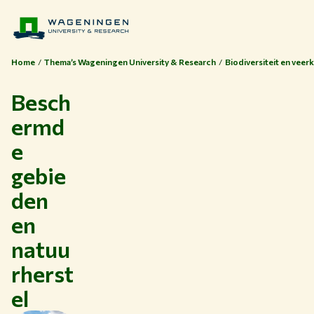
Home
Thema’s Wageningen University & Research
Biodiversiteit en vee
Besch
ermd
e
gebie
den
en
Thema's
natuu
Studeren bij WUR
rherst
Samenwerken met WUR
el
Over WUR