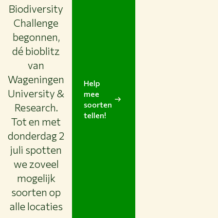
Biodiversity
Challenge
begonnen,
dé bioblitz
van
Thema's
Wageningen
Help
Studeren bij WUR
University &
mee
soorten
Samenwerken met WUR
Research.
tellen!
Tot en met
Over WUR
donderdag 2
NIEUWS & ACHTERGRONDEN
juli spotten
WERKEN BIJ WUR
HUIDIGE STUDENTEN
we zoveel
BIBLIOTHEEK
mogelijk
CONTACT
soorten op
NL
alle locaties