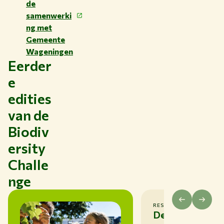
de
samenwerki
ng met
Gemeente
Wageningen
Eerder
e
edities
van de
Biodiv
ersity
Challe
nge
RESULTATEN
Deze soorten 