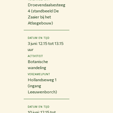
Droevendaalsesteeg
4 (standbeeld De
Zaaier bij het
Atlasgebouw)
DATUM EN TIJD
3 juni: 12.15 tot 13.15
uur
ACTIVITEIT
Botanische
wandeling
VERZAMELPUNT
Hollandseweg 1
(ingang
Leeuwenborch)
DATUM EN TIJD
10 juni: 12.15 tot