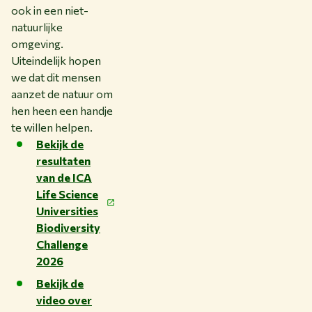
ook in een niet-
natuurlijke
omgeving.
Uiteindelijk hopen
we dat dit mensen
aanzet de natuur om
hen heen een handje
te willen helpen.
Bekijk de
resultaten
van de ICA
Life Science
Universities
Biodiversity
Challenge
2026
Bekijk de
video over