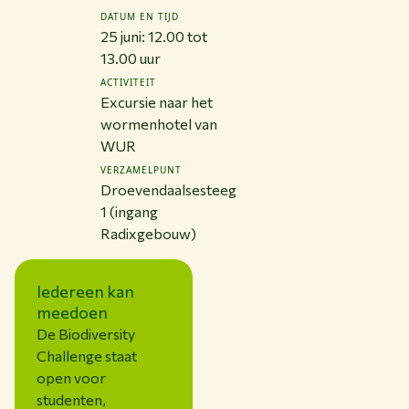
DATUM EN TIJD
25 juni: 12.00 tot
13.00 uur
ACTIVITEIT
Excursie naar het
wormenhotel van
WUR
VERZAMELPUNT
Droevendaalsesteeg
1 (ingang
Radixgebouw)
Iedereen kan
meedoen
De Biodiversity
Challenge staat
open voor
studenten,