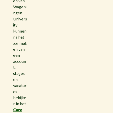
en van
Wageni
ngen
Univers
ity
kunnen
na het
aanmak
en van
een
accoun
t,
stages
en
vacatur
es
bekijke
n in het
Care