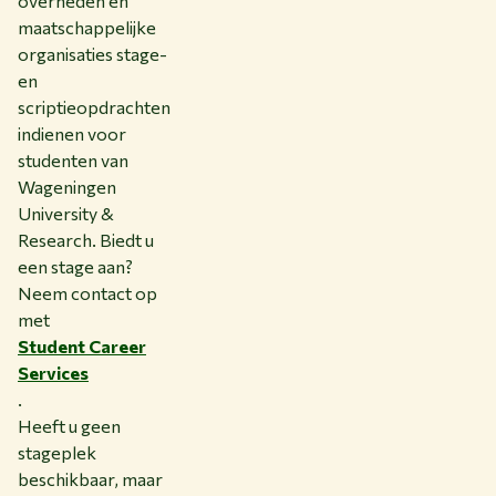
overheden en
maatschappelijke
organisaties stage-
en
scriptieopdrachten
indienen voor
studenten van
Wageningen
University &
Research. Biedt u
een stage aan?
Neem contact op
met
Student Career
Services
.
Heeft u geen
stageplek
beschikbaar, maar