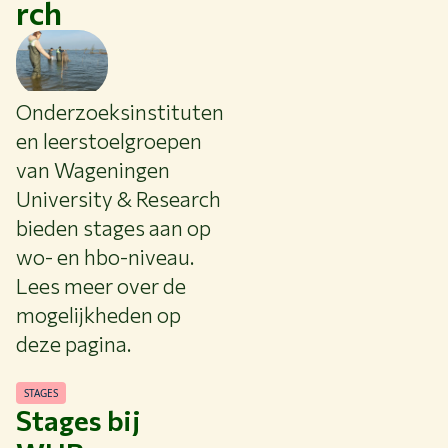
rch
NIEUWS & ACHTERGRONDEN
WERKEN BIJ WUR
HUIDIGE STUDENTEN
BIBLIOTHEEK
CONTACT
Onderzoeksinstituten
NL
en leerstoelgroepen
van Wageningen
University & Research
bieden stages aan op
wo- en hbo-niveau.
Lees meer over de
mogelijkheden op
deze pagina.
STAGES
Stages bij