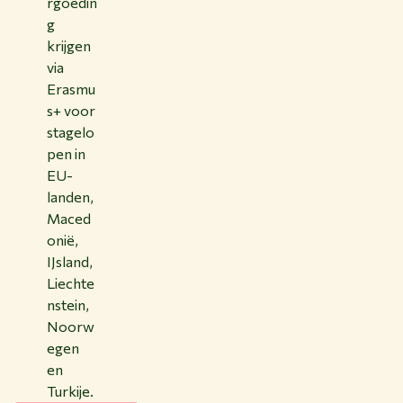
rgoedin
g
krijgen
via
Erasmu
s+ voor
stagelo
pen in
EU-
landen,
Maced
onië,
IJsland,
Liechte
nstein,
Noorw
egen
en
Turkije.