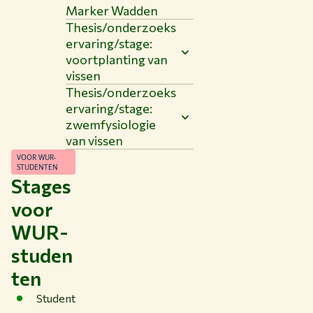
Marker Wadden
Thesis/onderzoeks
ervaring/stage:
voortplanting van
vissen
Thesis/onderzoeks
ervaring/stage:
zwemfysiologie
van vissen
VOOR WUR-
STUDENTEN
Stages
voor
WUR-
studen
ten
Student