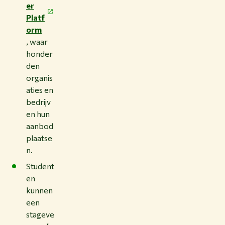
er
Platf
orm
, waar
honder
den
organis
aties en
bedrijv
en hun
aanbod
plaatse
n.
Student
en
kunnen
een
stageve