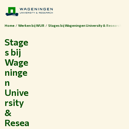
Home
Werken bij WUR
Stages bij Wageningen University & Research
Stage
s bij
Wage
ninge
n
Unive
Thema's
rsity
Studeren bij WUR
&
Samenwerken met WUR
Resea
Over WUR