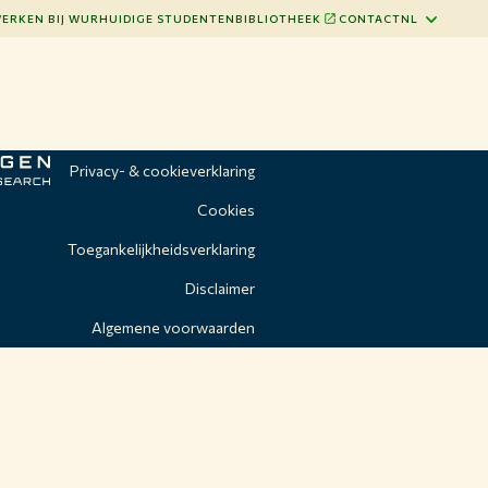
ERKEN BIJ WUR
HUIDIGE STUDENTEN
BIBLIOTHEEK
CONTACT
NL
Privacy- & cookieverklaring
Cookies
Toegankelijkheidsverklaring
Disclaimer
Algemene voorwaarden