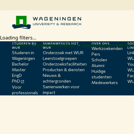
Loading filters…
STUDEREN BIJ
SAMENWERKEN MET
OVER ONS
SOC
Thema's
Studeren bij WUR
Samenwerken met WU
WUR
WUR
Werkzoekenden
LIN
Studeren in
Onderzoek met WUR
Lin
Pers
Wageningen
Leerstoelgroepen
WU
Scholen
Bachelor
Onderzoeksfaciliteiten
Yo
Alumni
Master
Producten & diensten
WU
Huidige
EngD
Nieuws &
Fa
studenten
PhD
achtergronden
WU
Medewerkers
Samenwerken voor
Voor
impact
professionals