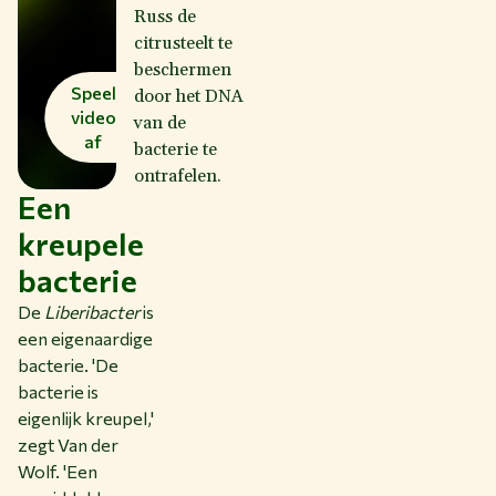
Russ de
citrusteelt te
beschermen
Speel
door het DNA
video
van de
af
bacterie te
ontrafelen.
Een
kreupele
bacterie
De
Liberibacter
is
een eigenaardige
bacterie. 'De
bacterie is
eigenlijk kreupel,'
zegt Van der
Wolf. 'Een