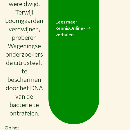
wereldwijd.
Over WUR
Terwijl
NIEUWS & ACHTERGRONDEN
boomgaarden
Lees meer
WERKEN BIJ WUR
verdwijnen,
KennisOnline-
HUIDIGE STUDENTEN
verhalen
proberen
BIBLIOTHEEK
CONTACT
Wageningse
NL
onderzoekers
de citrusteelt
te
beschermen
door het DNA
van de
bacterie te
ontrafelen.
Op het