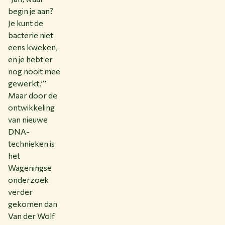
begin je aan?
Je kunt de
bacterie niet
eens kweken,
en je hebt er
nog nooit mee
gewerkt.”’
Maar door de
ontwikkeling
van nieuwe
DNA-
technieken is
het
Wageningse
onderzoek
verder
gekomen dan
Van der Wolf