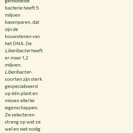
gemiddelde
bacterie heeft 5
miljoen
basenparen, dat
zijn de
bouwstenen van
het DNA. De
Liberibacter
heeft
er maar 1,2
miljoen.
Liberibacter
-
soorten zijn sterk
gespecialiseerd
op één plant en
missen allerlei
eigenschappen.
Ze selecteren
streng op wat ze
wel en niet nodig