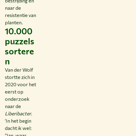
bestrijding en
naar de
resistentie van
planten.
10.000
puzzels
sortere
n
Van der Wolf
stortte zich in
2020 voor het
eerst op
onderzoek
naar de
Liberibacter
.
‘In het begin
dacht ik wel:
“Jan, waar