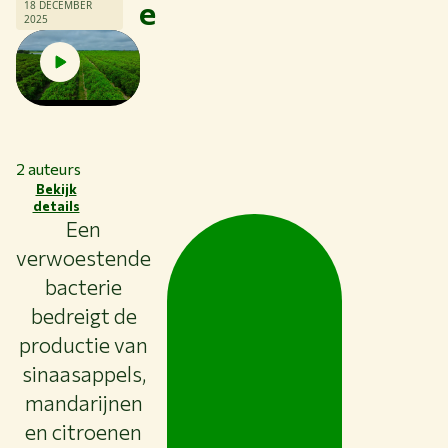
e
18 DECEMBER
2025
2
auteurs
Bekijk
details
Een
verwoestende
bacterie
bedreigt de
productie van
sinaasappels,
Thema's
mandarijnen
Studeren bij WUR
en citroenen
Samenwerken met WUR