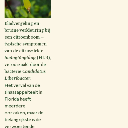
Bladvergeling en
bruine verkleuring bij
een citroenboom –
typische symptomen
van de citrusziekte
h
u
ánglóngbìng
(HLB),
veroorzaakt door de
bacterie
Candidatus
Liberibacter
.
Het verval van de
sinaasappelteelt in
Florida heeft
meerdere
oorzaken, maar de
belangrijkste is de
verwoestende