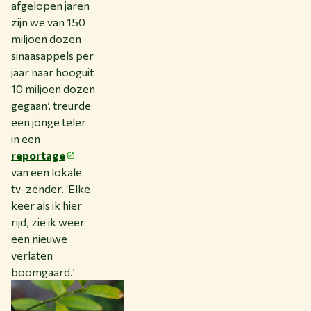
afgelopen jaren
zijn we van 150
miljoen dozen
sinaasappels per
jaar naar hooguit
10 miljoen dozen
gegaan’, treurde
een jonge teler
in een
reportage
van een lokale
tv-zender. ‘Elke
keer als ik hier
rijd, zie ik weer
een nieuwe
verlaten
boomgaard.’