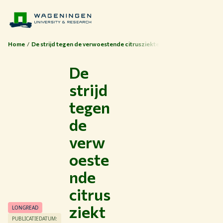
Home
De strijd tegen de verwoestende citrusziekte
De
strijd
tegen
de
verw
oeste
nde
citrus
ziekt
LONGREAD
PUBLICATIEDATUM: