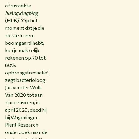
citrusziekte
huánglóngbìng
(HLB). ‘Op het
moment dat je die
ziekte in een
boomgaard hebt,
kun je makkelijk
rekenen op 70 tot
80%
opbrengstreductie’,
zegt bacterioloog
Jan van der Wolf.
Van 2020 tot aan
zijn pensioen, in
april 2025, deed hij
bij Wageningen
Plant Research
onderzoek naar de