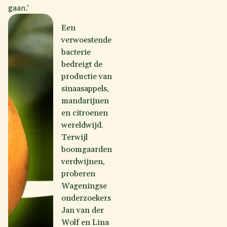
gaan.’
Een
verwoestende
bacterie
bedreigt de
productie van
sinaasappels,
mandarijnen
en citroenen
wereldwijd.
Terwijl
boomgaarden
verdwijnen,
proberen
Wageningse
onderzoekers
Jan van der
Wolf en Lina