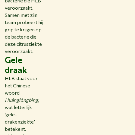
bacterie die HLB
veroorzaakt.
Samen met zijn
team probeert hij
grip te krijgen op
de bacterie die
deze citrusziekte
veroorzaakt.
Gele
draak
HLB staat voor
het Chinese
woord
Huánglóngbìng
,
wat letterlijk
‘gele-
drakenziekte’
betekent.