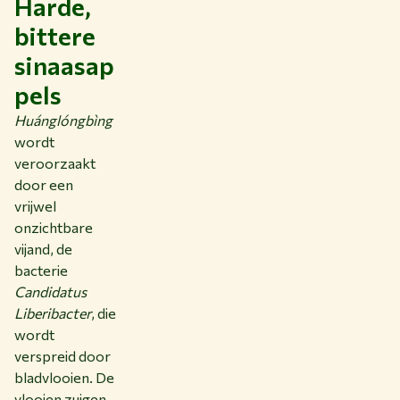
Harde,
bittere
sinaasap
pels
Huánglóngbìng
wordt
veroorzaakt
door een
vrijwel
onzichtbare
vijand, de
bacterie
Candidatus
Liberibacter
, die
wordt
verspreid door
bladvlooien. De
vlooien zuigen