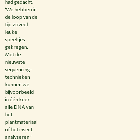
had gedacht.
‘We hebben in
de loop van de
tijd zoveel
leuke
speeltjes
gekregen.
Met de
nieuwste
sequencing-
technieken
kunnen we
bijvoorbeeld
in één keer
alle DNA van
het
plantmateriaal
of het insect
analyseren.’