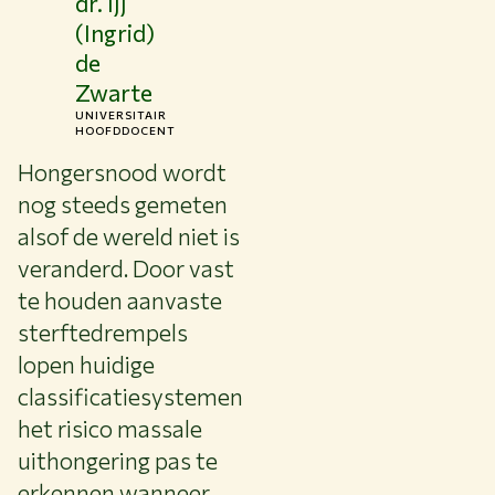
dr. IJJ
CONTACT
(Ingrid)
NL
de
Zwarte
UNIVERSITAIR
HOOFDDOCENT
Hongersnood wordt
nog steeds gemeten
alsof de wereld niet is
veranderd. Door vast
te houden aanvaste
sterftedrempels
lopen huidige
classificatiesystemen
het risico massale
uithongering pas te
erkennen wanneer