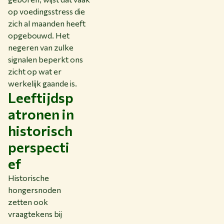
op voedingsstress die
zich al maanden heeft
opgebouwd. Het
negeren van zulke
signalen beperkt ons
zicht op wat er
werkelijk gaande is.
Leeftijdsp
atronen in
historisch
perspecti
ef
Historische
hongersnoden
zetten ook
vraagtekens bij