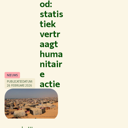
od:
statis
tiek
vertr
aagt
huma
nitair
Thema's
e
NIEUWS
Studeren bij WUR
actie
PUBLICATIEDATUM:
Samenwerken met WUR
26 FEBRUARI 2026
Over WUR
NIEUWS & ACHTERGRONDEN
WERKEN BIJ WUR
HUIDIGE STUDENTEN
BIBLIOTHEEK