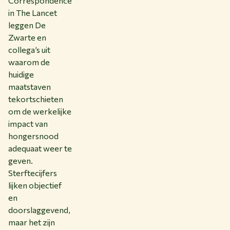
Correspondence
in The Lancet
leggen De
Zwarte en
collega’s uit
waarom de
huidige
maatstaven
tekortschieten
om de werkelijke
impact van
hongersnood
adequaat weer te
geven.
Sterftecijfers
lijken objectief
en
doorslaggevend,
maar het zijn