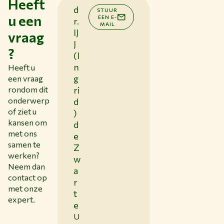
Heeft
d
STUUR
u een
EEN E-
r.
MAIL
IJ
vraag
J
?
(I
n
Heeft u
g
een vraag
rondom dit
ri
onderwerp
d
of ziet u
)
kansen om
d
met ons
e
samen te
Z
werken?
w
Neem dan
a
contact op
r
met onze
t
expert.
e
U