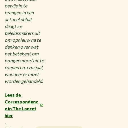
bewijs in te
brengen in een
actueel debat
daagt ze
beleidsmakers uit
om opnieuw na te
denken over wat
het betekent om
hongersnood uit te
roepen en, cruciaal,
wanneer er moet
worden gehandeld.
Lees de
Correspondenc
e in The Lancet
hier
.