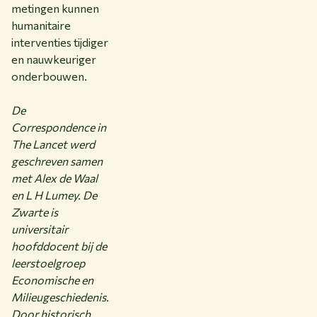
metingen kunnen
humanitaire
interventies tijdiger
en nauwkeuriger
onderbouwen.
De
Correspondence in
The Lancet werd
geschreven samen
met Alex de Waal
en L H Lumey. De
Zwarte is
universitair
hoofddocent bij de
leerstoelgroep
Economische en
Milieugeschiedenis.
Door historisch