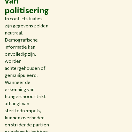
van
politisering
In conflictsituaties
zijn gegevens zelden
neutraal.
Demografische
informatie kan
onvolledig zijn,
worden
achtergehouden of
gemanipuleerd.
Wanneer de
erkenning van
hongersnood strikt
afhangt van
sterftedrempels,
kunnen overheden
en strijdende partijen
er belang bij hebben