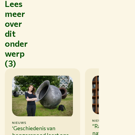
Lees
meer
over
dit
onder
werp
(3)
NIEUWS
05-08-25
NIEUWS
29-08-23
“Rampen zijn niet
‘Geschiedenis van
natuurlijke