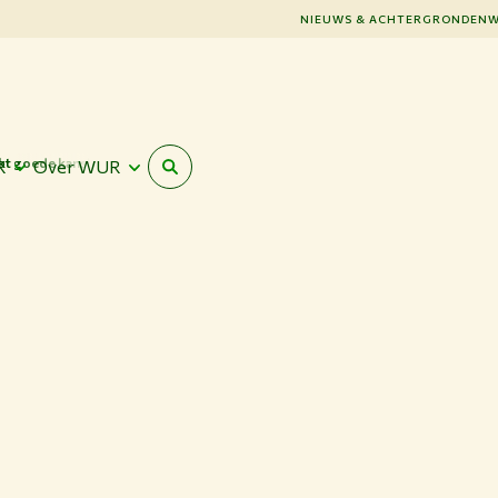
NIEUWS & ACHTERGRONDEN
W
kt goede kans’
R
Over WUR