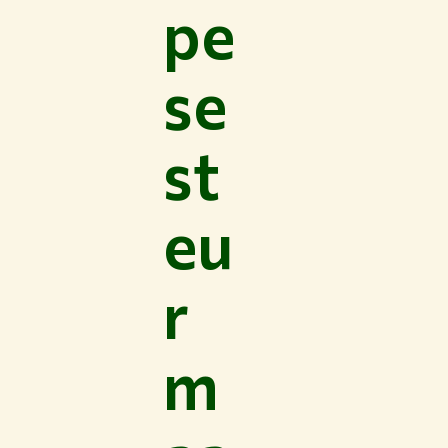
pe
se
st
eu
r
m