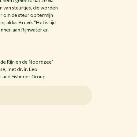
 heeft geleerd dat ze via
 van steurtjes, die worden
r om de steur op termijn
, aldus Brevé. “Het is tijd
nnen aan Rijnwater en
r de Rijn en de Noordzee’
e, met dr. ir. Leo
 and Fisheries Group.