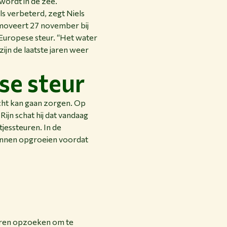
wordt in de zee.
s verbeterd, zegt Niels
omoveert 27 november bij
 Europese steur. “Het water
zijn de laatste jaren weer
se steur
acht kan gaan zorgen. Op
ijn schat hij dat vandaag
jessteuren. In de
kunnen opgroeien voordat
vieren opzoeken om te