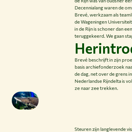
de Rijn was van oudsher een
Decennialang waren de omst
Brevé, werkzaam als teamle
de Wageningen Universiteit
in de Rijn is schoner dan ee
teruggekeerd. We gaan sta
Herintro
Brevé beschrijft in zijn pr
basis archiefonderzoek naar
de dag, net over de grens i
Nederlandse Rijndelta is v
ze naar zee trekken.
Steuren zijn langlevende vi