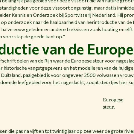
 belangrijk paaigebied voor deze vissoort die van nature groot 
andigheden voor deze vissoort ongunstig, maar dat is inmiddel
ider Kennis en Onderzoek bij Sportvisserij Nederland. Hij pr
 op onderzoek naar de haalbaarheid van herintroductie van de
n halve eeuw geleden en andere trekvissen zoals houting en elft 
p voor stap de goede kant op.”
ductie van de Europe
oefschrift delen van de Rijn waar de Europese steur voor nagesl
 historische vangstgegevens en het modelleren van de huidige R
n Duitsland, paaigebied is voor ongeveer 2500 volwassen vrouwt
oldoende leefgebied voor het nageslacht, zodat steurtjes hier 
Europese
steur.
ssen die pas na vijftien tot twintig jaar op zee weer de grote ri