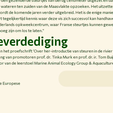
den gezenderde steurtjes van dertig centimeter uitgezet en dat
wateren ten zuiden van de Maasvlakte opzoeken. Het uitzetten
ordt de komende jaren verder uitgebreid. Het is de enige manie
rt tegelijkertijd kennis waar deze vis zich succesvol kan handhaven
ederlands opkweekcentrum, waar Franse steurtjes kunnen gewe
eg zijn om los te laten.”
everdediging
het proefschrift ‘Over her-introductie van steuren in de rivie
ng van promotoren prof. dr. Tinka Murk en prof. dr. ir. Tom Buijs
r van de leerstoel Marine Animal Ecology Group & Aquaculture
de Europese