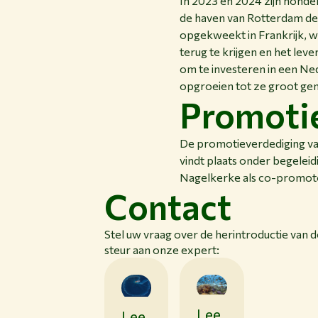
In 2023 en 2024 zijn honder
de haven van Rotterdam de 
opgekweekt in Frankrijk, w
terug te krijgen en het leve
om te investeren in een N
opgroeien tot ze groot geno
Promoti
De promotieverdediging van 
vindt plaats onder begeleidi
Nagelkerke als co-promoto
Contact
Stel uw vraag over de herintroductie van 
steur aan onze expert:
Lee
Lee