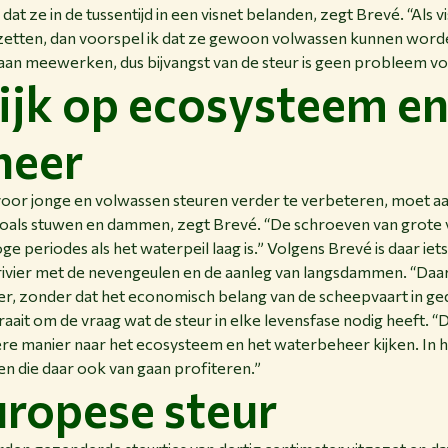
dat ze in de tussentijd in een visnet belanden, zegt Brevé. “Als 
tten, dan voorspel ik dat ze gewoon volwassen kunnen worde
aan meewerken, dus bijvangst van de steur is geen probleem vo
ijk op ecosysteem e
heer
oor jonge en volwassen steuren verder te verbeteren, moet 
, zoals stuwen en dammen, zegt Brevé. “De schroeven van grot
oge periodes als het waterpeil laag is.” Volgens Brevé is daar ie
rivier met de nevengeulen en de aanleg van langsdammen. “Daa
ier, zonder dat het economisch belang van de scheepvaart in ge
it om de vraag wat de steur in elke levensfase nodig heeft. “
dere manier naar het ecosysteem en het waterbeheer kijken. In h
 die daar ook van gaan profiteren.”
uropese steur