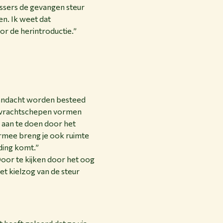
vissers de gevangen steur
n. Ik weet dat
or de herintroductie.”
n
aandacht worden besteed
e vrachtschepen vormen
ts aan te doen door het
rmee breng je ook ruimte
ding komt.”
Door te kijken door het oog
et kielzog van de steur