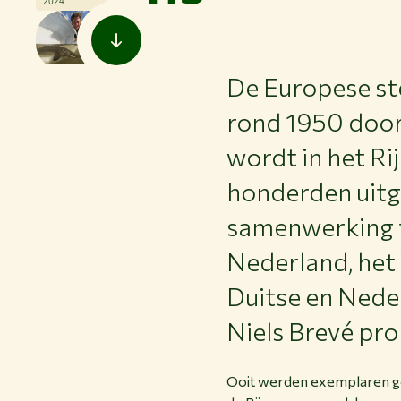
2024
De Europese ste
rond 1950 door 
wordt in het R
honderden uitge
samenwerking t
Nederland, het
Duitse en Nede
Niels Brevé pr
Ooit werden exemplaren gev