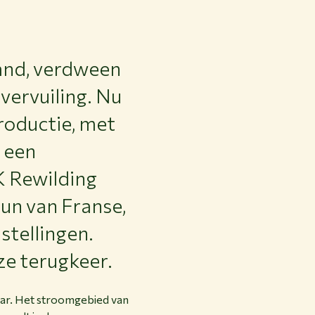
land, verdween
vervuiling. Nu
roductie, met
 een
K Rewilding
un van Franse,
tellingen.
ze terugkeer.
aar. Het stroomgebied van