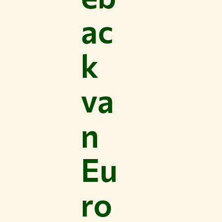
ac
k
va
n
Eu
ro