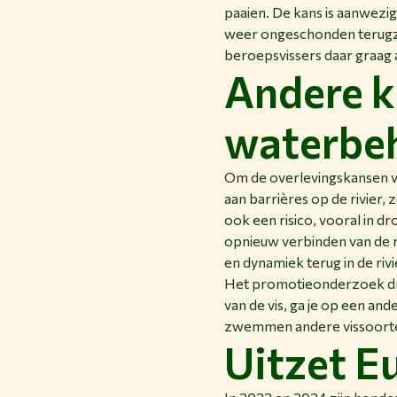
paaien. De kans is aanwezig 
weer ongeschonden terugze
beroepsvissers daar graag 
Andere k
waterbe
Om de overlevingskansen v
aan barrières op de rivier
ook een risico, vooral in dr
opnieuw verbinden van de 
en dynamiek terug in de riv
Het promotieonderzoek draa
van de vis, ga je op een an
zwemmen andere vissoorten
Uitzet E