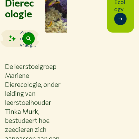
Dierec
Ecol
NIEUWS & ACHTERGRONDEN
ogy
ologie
WERKEN BIJ WUR
HUIDIGE STUDENTEN
BIBLIOTHEEK
Zoek
CONTACT
of
vraag...
NL
De leerstoelgroep
Mariene
Dierecologie, onder
leiding van
leerstoelhouder
Tinka Murk,
bestudeert hoe
zeedieren zich
aanpassen aan een