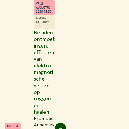
VR 28
AUGUSTUS
2026 15:30
OMNIA -
GEBOUW
105
Beladen
ontmoet
ingen:
effecten
van
elektro
magneti
sche
velden
op
roggen
en
haaien
Promotie
Annemiek
AGENDA