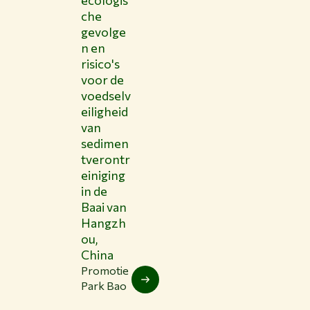
che
gevolge
n en
risico's
voor de
voedselv
eiligheid
van
sedimen
tverontr
einiging
in de
Baai van
Hangzh
ou,
China
Promotie
Park Bao