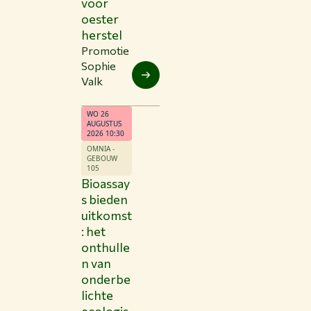
voor
oester
herstel
Promotie
Sophie
Valk
WO 26
AUGUSTUS
2026 10:30
OMNIA -
GEBOUW
105
Bioassay
s bieden
uitkomst
: het
onthulle
n van
onderbe
lichte
ecologis