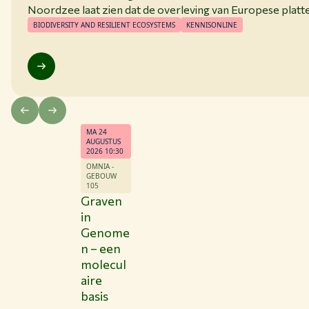
Noordzee laat zien dat de overleving van Europese platte
is met andere herstelprojecten.
BIODIVERSITY AND RESILIENT ECOSYSTEMS
KENNISONLINE
MA 24
AUGUSTUS
2026 10:30
OMNIA -
GEBOUW
105
Graven
in
Genome
n – een
molecul
aire
basis