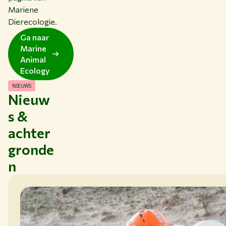
Mariene
Dierecologie.
Ga naar
Marine
Animal
Ecology
NIEUWS
Nieuw
s &
achter
gronde
n