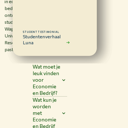
in economie en
bedrijf. En
ontdek of
studeren aan
Wageningen
STUDENT TESTIMONIAL
STUDENT TESTIMONIAL
STUDENT TESTIMONIAL
STUDENT TESTIMONIAL
University &
Studentenverhaal
Studentenverhaal
Studentenverhaal
Studentenverhaal
Berber
Quinten
Niek
Luna
Research bij je
past.
Wat moet je
leuk vinden
voor
Economie
en Bedrijf?
Wat kun je
worden
met
Economie
en Bedrijf