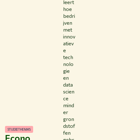
leert
hoe
bedri
jven
met
innov
atiev
e
tech
nolo
gie
en
data
scien
ce
mind
er
gron
dstof
STUDIETHEMA'S
fen
Econo
gebr