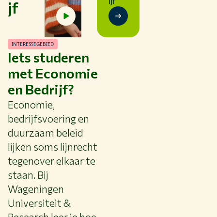
ijf
jf
Studeren bij WUR
Samenwerken met WUR
Over WUR
INTERESSEGEBIED
Iets studeren
NIEUWS & ACHTERGRONDEN
met Economie
WERKEN BIJ WUR
HUIDIGE STUDENTEN
en Bedrijf?
BIBLIOTHEEK
Economie,
CONTACT
bedrijfsvoering en
NL
duurzaam beleid
lijken soms lijnrecht
tegenover elkaar te
staan. Bij
Wageningen
Universiteit &
Research leer je hoe