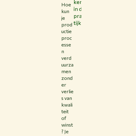
ken
verv
zaa
Hoe
in de
oer
mhe
kun
prak
en
id in
je
tijk
logis
bala
prod
tiek
ns
uctie
proc
esse
n
verd
uurza
men
zond
er
verlie
s van
kwali
teit
of
winst
? Je