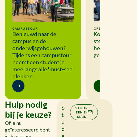
CAMPUSTOUR
OPEN DAG WAGENINGE
Benieuwd naar de
Kom naar de open
campus en de
stel alle vragen di
onderwijsgebouwen?
hebt en ervaar ze
Tijdens een campustour
gezellige sfeer!
neemt een student je
mee langs alle 'must-see'
plekken.
Hulp nodig
S
STUUR
bij je keuze?
EEN E-
t
MAIL
u
Of je nu
d
geïnteresseerd bent
e
in duurzaam