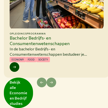
OPLEIDINGSPROGRAMMA
Bachelor Bedrijfs- en
Consumentenwetenschappen
In de bachelor Bedrijfs- en
Consumentenwetenschappen bestudeer je
productieketens en consumenten vanuit verschillende
ECONOMY
FOOD
SOCIETY
invalshoeken, zoals: sociologie, bedrijfskunde en
psychologie.
Bekijk
alle
Economie
en Bedrijf
studies