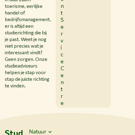
n
toerisme, eerlijke
t
handel of
bedrijfsmanagement,
S
er is altijd een
e
studierichting die bij
r
je past. Weet je nog
v
niet precies wat je
i
interessant vindt?
c
Geen zorgen. Onze
e
studieadviseurs
C
helpen je stap voor
e
stap de juiste richting
n
te vinden.
t
r
e
Stud
Natuur