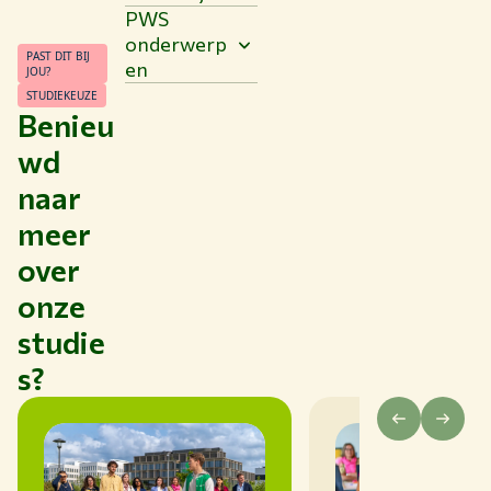
PWS
onderwerp
PAST DIT BIJ
en
JOU?
STUDIEKEUZE
Benieu
wd
naar
meer
over
onze
studie
s?