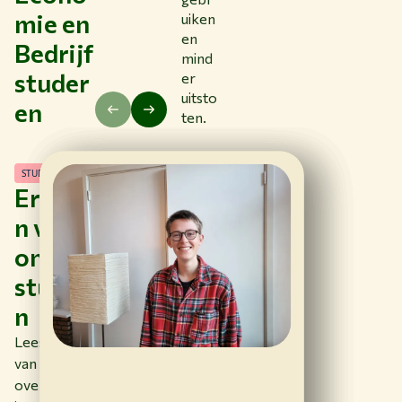
mie en
uiken
en
Bedrijf
mind
studer
er
uitsto
en
ten.
STUDENTENVERHALEN
Ervaringe
n van
onze
studente
n
Lees de verhalen
van studenten
over hun studies