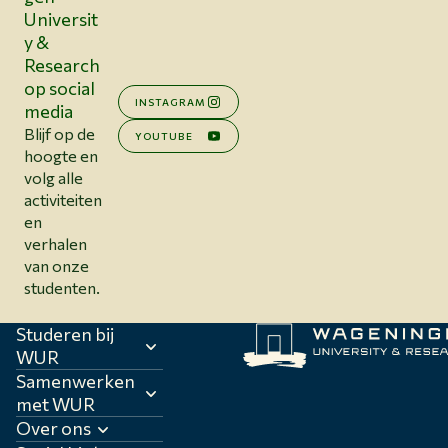
Universit
y &
Research
op social
INSTAGRAM
media
Blijf op de
YOUTUBE
hoogte en
volg alle
activiteiten
en
verhalen
van onze
studenten.
Studeren bij
WUR
Samenwerken
met WUR
Over ons