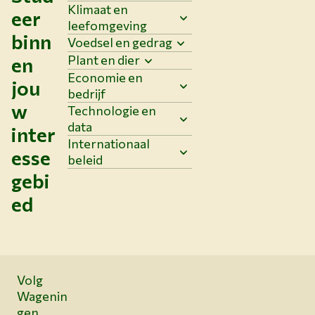
Klimaat en
eer
leefomgeving
binn
Voedsel en gedrag
Plant en dier
en
Economie en
jou
bedrijf
w
Technologie en
data
inter
Internationaal
esse
beleid
gebi
ed
Volg
Wagenin
gen