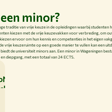
een minor?
ange traditie van vrije keuze in de opleidingen waarbij studente
ten kiezen met de vrije keuzevakken voor verbreding, om outs
iezen ervoor om hun kennis en competenties in het eigen vakge
e vrije keuzeruimte op een goede manier te vullen kan een uitd
 biedt de universiteit minors aan. Een minor in Wageningen best
en diepgang, met een totaal van 24 ECTS.
oNano
coloni
osystems
chnolo
ng
gineering
: in
ience
inor Biosystems
eering geeft je een
fe,
d
e wiskundig inzicht