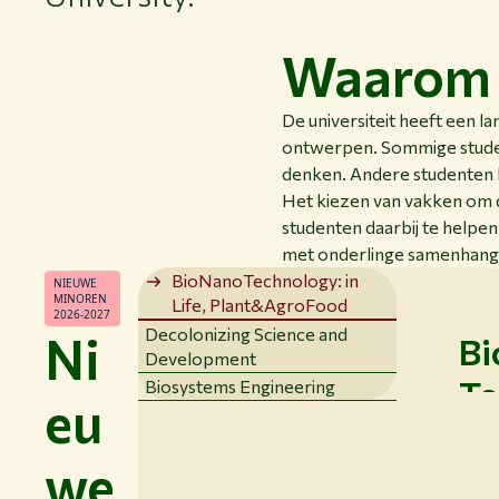
Waarom 
De universiteit heeft een l
ontwerpen. Sommige studen
denken. Andere studenten k
Het kiezen van vakken om d
studenten daarbij te helpen
met onderlinge samenhang 
BioNanoTechnology: in
NIEUWE
MINOREN
Life, Plant&AgroFood
2026-2027
Decolonizing Science and
Ni
Bi
De
Bi
Development
Te
zi
En
Biosystems Engineering
eu
gy
Sc
De m
Engin
we
Li
an
solid