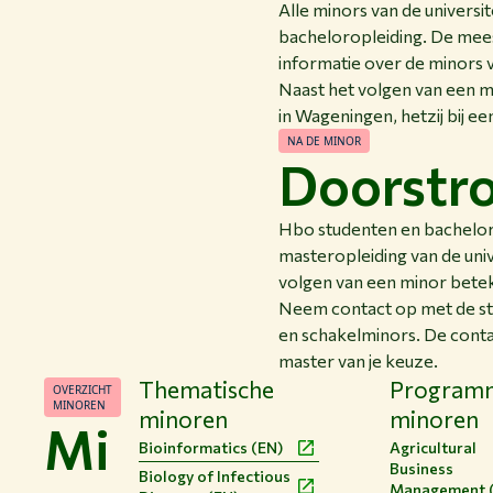
prakt
en
Alle minors van de universi
maat
bacheloropleiding. De meest
M
betr
informatie over de minors 
o
inzic
Naast het volgen van een mi
d
vraa
in Wageningen, hetzij bij ee
m
NA DE MINOR
M
Doorstro
o
d
m
Hbo studenten en bachelors
masteropleiding van de uni
volgen van een minor bete
Neem contact op met de st
en schakelminors. De conta
master van je keuze.
Thematische
Program
OVERZICHT
MINOREN
minoren
minoren
Mi
Bioinformatics (EN)
Agricultural
Business
Biology of Infectious
Management 