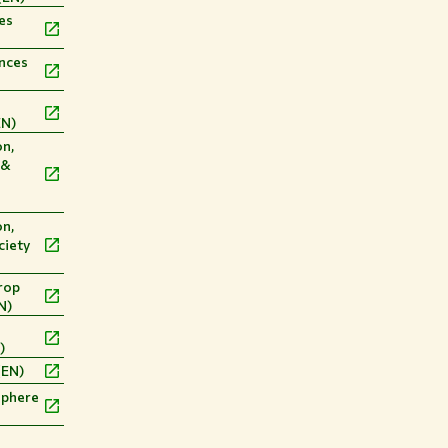
es
nces
EN)
n,
 &
n,
ciety
rop
N)
)
(EN)
sphere