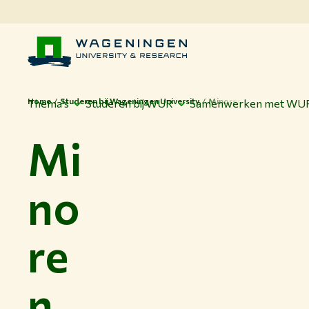
Home
Studeren bij Wageningen University
Minoren
Thema's
Studeren bij WUR
Samenwerken met WU
Mi
no
re
n