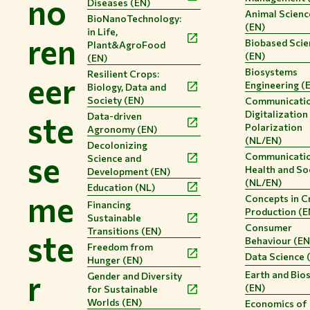
no
Diseases (EN)
Animal Scienc
BioNanoTechnology:
(EN)
in Life,
ren
Biobased Scie
Plant&AgroFood
(EN)
(EN)
Biosystems
Resilient Crops:
eer
Engineering (
Biology, Data and
Society (EN)
Communicatio
Digitalization
ste
Data-driven
Polarization
Agronomy (EN)
(NL/EN)
Decolonizing
se
Communicatio
Science and
Health and So
Development (EN)
(NL/EN)
Education (NL)
me
Concepts in C
Financing
Production (E
Sustainable
Consumer
Transitions (EN)
ste
Behaviour (EN
Freedom from
Data Science 
Hunger (EN)
r
Earth and Bio
Gender and Diversity
(EN)
for Sustainable
Worlds (EN)
Economics of