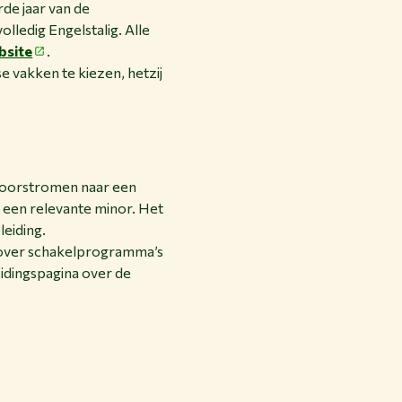
rde jaar van de
lledig Engelstalig. Alle
bsite
.
e vakken te kiezen, hetzij
 doorstromen naar een
 een relevante minor. Het
leiding.
e over schakelprogramma’s
eidingspagina over de