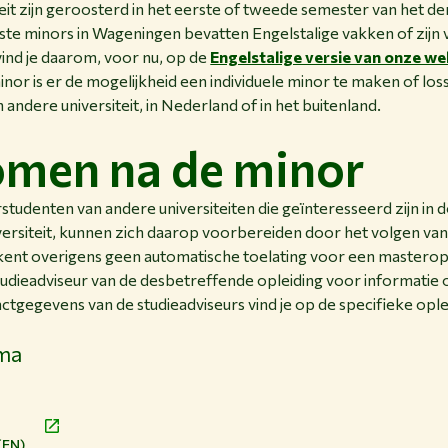
ijk.
teit zijn geroosterd in het eerste of tweede semester van het de
schappelijk
e minors in Wageningen bevatten Engelstalige vakken of zijn vo
eer
okken
vind je daarom, voor nu, op de
Engelstalige versie van onze we
ver
hten in deze
nor is er de mogelijkheid een individuele minor te maken of loss
eze
gstukken.
n andere universiteit, in Nederland of in het buitenland.
inor
eer
men na de minor
ver
eze
inor
tudenten van andere universiteiten die geïnteresseerd zijn in
versiteit, kunnen zich daarop voorbereiden door het volgen van
kent overigens geen automatische toelating voor een masterop
udieadviseur van de desbetreffende opleiding voor informati
ctgegevens van de studieadviseurs vind je op de specifieke opl
ma
(EN)