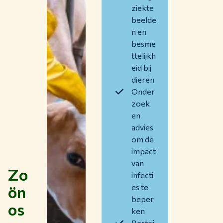
Thema's
ziekte
beelde
Studeren bij WUR
n en
Samenwerken met WUR
besme
ttelijkh
Over WUR
eid bij
NIEUWS & ACHTERGRONDEN
dieren
WERKEN BIJ WUR
Onder
HUIDIGE STUDENTEN
zoek
BIBLIOTHEEK
en
CONTACT
advies
NL
om de
impact
van
Zo
infecti
ön
es te
beper
os
ken
Bestrij