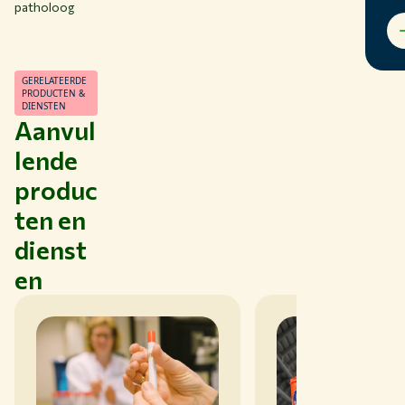
patholoog
GERELATEERDE
PRODUCTEN &
DIENSTEN
Aanvul
lende
produc
ten en
dienst
en