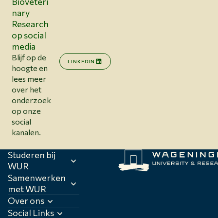
Bioveteri
nary
Research
op social
media
Blijf op de
LINKEDIN
hoogte en
lees meer
over het
onderzoek
op onze
social
kanalen.
Studeren bij
WUR
Samenwerken
met WUR
Over ons
Social Links