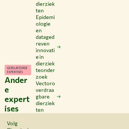
dierziek
ten
Epidemi
ologie
en
dataged
reven
innovati
e in
dierziek
GERELATEERDE
teonder
EXPERTISES
zoek
Ander
Vectoro
e
verdraa
gbare
expert
dierziek
ises
ten
Volg