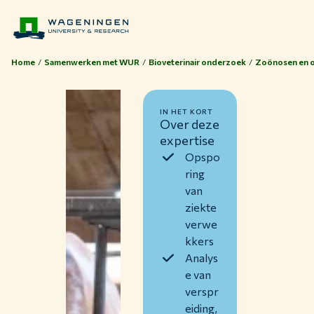
Home
Samenwerken met WUR
Bioveterinair onderzoek
Zoönosen en 
IN HET KORT
Over deze
expertise
Opspo
ring
van
ziekte
verwe
kkers
Analys
e van
verspr
eiding,