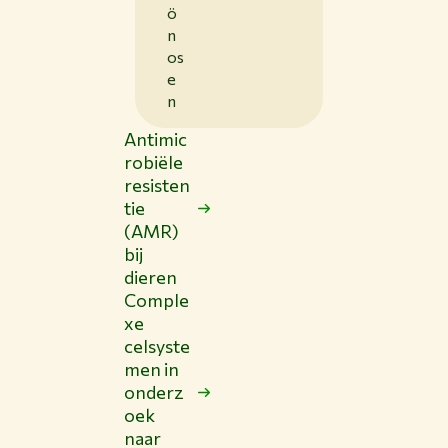
ö
n
os
e
n
Antimic
robiële
resisten
tie
(AMR)
bij
dieren
Comple
xe
celsyste
men in
onderz
oek
naar