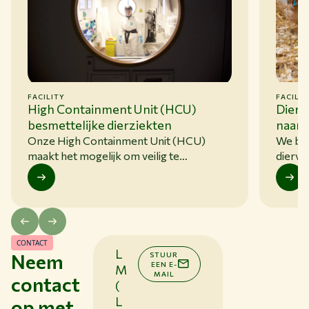
FACILITY
FACILIT
High Containment Unit (HCU)
Dierf
besmettelijke dierziekten
naar 
Onze High Containment Unit (HCU)
We be
maakt het mogelijk om veilig te
dierver
onderzoeken hoe infectieziekten
uiteen
ontstaan, zich verspreiden en kunnen
voor i
worden bestreden
CONTACT
L
Neem
STUUR
EEN E-
M
MAIL
contact
(
L
op met