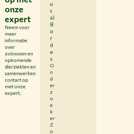
u
onze
c
expert
a)
B
Neem voor
o
meer
r
informatie
d
over
e
zoönosen en
s
opkomende
O
dierziekten en
n
samenwerken
d
contact op
er
met onze
z
expert.
o
e
k
er
Z
o