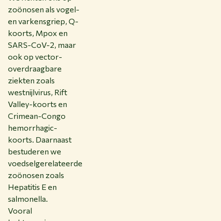
zoönosen als vogel-
en varkensgriep, Q-
koorts, Mpox en
SARS-CoV-2, maar
ook op vector-
overdraagbare
ziekten zoals
westnijlvirus, Rift
Valley-koorts en
Crimean-Congo
hemorrhagic-
koorts. Daarnaast
bestuderen we
voedselgerelateerde
zoönosen zoals
Hepatitis E en
salmonella.
Vooral