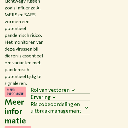
luchtwegvirussen
zoals Influenza A,
MERS en SARS
vormen een
potentieel
pandemisch risico.
Het monitoren van
deze virussen bij
dieren is essentieel
om varianten met
pandemisch
potentieel tijdig te
signaleren.
Rol van vectoren
MEER
INFORMATIE
Ervaring
Meer
Risicobeoordeling en
infor
uitbraakmanagement
matie