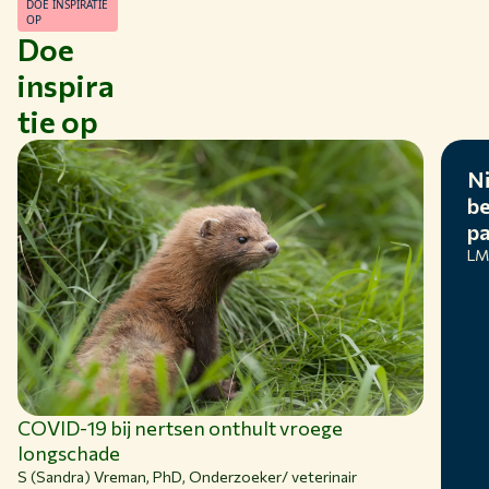
DOE INSPIRATIE
OP
Doe
inspira
tie op
Ni
be
p
LM
COVID-19 bij nertsen onthult vroege
longschade
S (Sandra) Vreman, PhD
, Onderzoeker/ veterinair