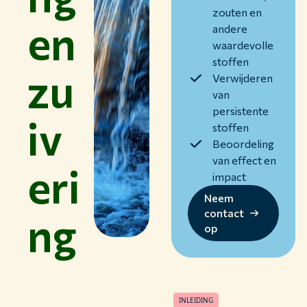
zouten en
en
andere
waardevolle
stoffen
zu
Verwijderen
van
persistente
iv
stoffen
Beoordeling
van effect en
eri
impact
Neem
contact
ng
op
INLEIDING