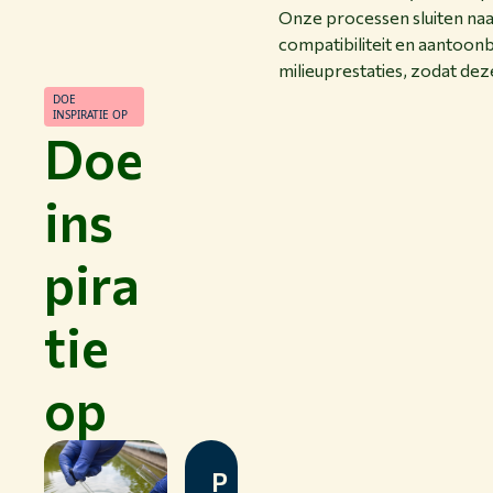
Onze processen sluiten naad
compatibiliteit en aantoon
milieuprestaties, zodat dez
DOE
INSPIRATIE OP
Doe
ins
pira
tie
op
P