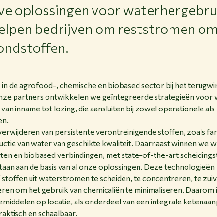
ve oplossingen voor waterhergebrui
elpen bedrijven om reststromen om 
ondstoffen.
 in de agrofood-, chemische en biobased sector bij het terugwi
ze partners ontwikkelen we geïntegreerde strategieën voor 
an inname tot lozing, die aansluiten bij zowel operationele als
en.
erwijderen van persistente verontreinigende stoffen, zoals fa
ductie van water van geschikte kwaliteit. Daarnaast winnen w
outen en biobased verbindingen, met state-of-the-art scheiding
an aan de basis van al onze oplossingen. Deze technologieën 
f stoffen uit waterstromen te scheiden, te concentreren, te zui
eren om het gebruik van chemicaliën te minimaliseren. Daarom
iemiddelen op locatie, als onderdeel van een integrale ketena
raktisch en schaalbaar.