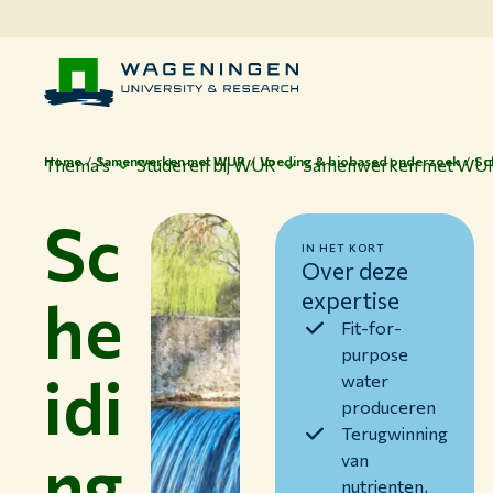
Home
Samenwerken met WUR
Voeding & biobased onderzoek
Sc
Thema's
Studeren bij WUR
Samenwerken met WU
Sc
IN HET KORT
Over deze
he
expertise
Fit-for-
purpose
idi
water
produceren
Terugwinning
ng
van
nutrienten,