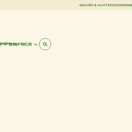
NIEUWS & ACHTERGRONDEN
W
heiding en zuivering
R
Over WUR