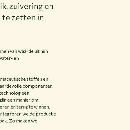
k, zuivering en
te zetten in
nnen van waarde uit hun
water- en
rmaceutische stoffen en
e waardevolle componenten
stechnologieën.
zijn een manier om
veren en terug te winnen.
 integreren we de productie
anpak. Zo maken we