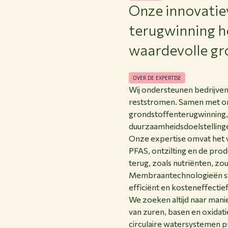
Onze innovatie
terugwinning h
waardevolle gr
OVER DE EXPERTISE
Wij ondersteunen bedrijven
reststromen. Samen met on
grondstoffenterugwinning, v
duurzaamheidsdoelstelling
Onze expertise omvat het v
PFAS, ontzilting en de pro
terug, zoals nutriënten, z
Membraantechnologieën sta
efficiënt en kosteneffectie
We zoeken altijd naar mani
van zuren, basen en oxidat
circulaire watersystemen p