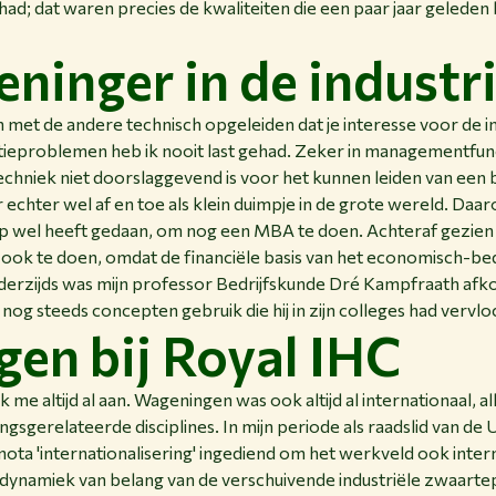
ad; dat waren precies de kwaliteiten die een paar jaar geleden
ninger in de industr
n met de andere technisch opgeleiden dat je interesse voor de 
eproblemen heb ik nooit last gehad. Zeker in managementfunc
echniek niet doorslaggevend is voor het kunnen leiden van een be
 echter wel af en toe als klein duimpje in de grote wereld. Daa
p wel heeft gedaan, om nog een MBA te doen. Achteraf gezien
ook te doen, omdat de financiële basis van het economisch-bed
derzijds was mijn professor Bedrijfskunde Dré Kampfraath afk
s nog steeds concepten gebruik die hij in zijn colleges had vervl
gen bij Royal IHC
me altijd al aan. Wageningen was ook altijd al internationaal, al
gsgerelateerde disciplines. In mijn periode als raadslid van de U
nota 'internationalisering' ingediend om het werkveld ook inter
e dynamiek van belang van de verschuivende industriële zwaarte