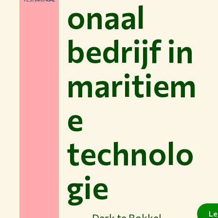
onaal
bedrijf in
maritiem
e
technolo
gie
Le
Derk te Bokkel