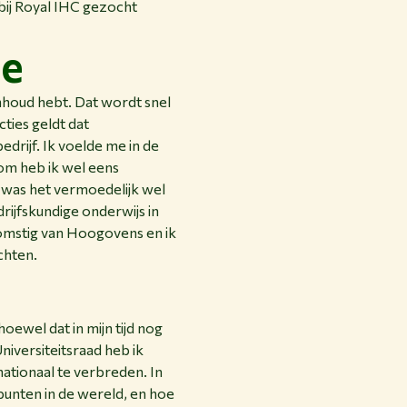
 bij Royal IHC gezocht
ie
inhoud hebt. Dat wordt snel
ties geldt dat
drijf. Ik voelde me in de
rom heb ik wel eens
 was het vermoedelijk wel
rijfskundige onderwijs in
omstig van Hoogovens en ik
ochten.
hoewel dat in mijn tijd nog
niversiteitsraad heb ik
nationaal te verbreden. In
punten in de wereld, en hoe