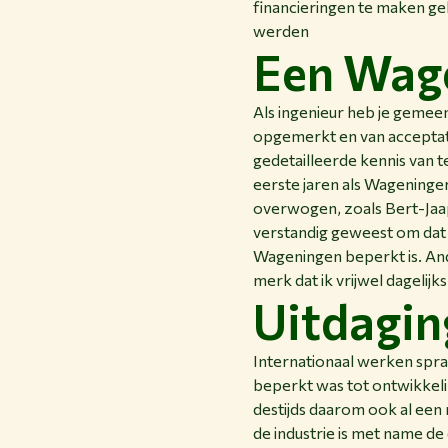
financieringen te maken geh
werden
Een Wage
Als ingenieur heb je gemee
opgemerkt en van acceptati
gedetailleerde kennis van t
eerste jaren als Wageninger
overwogen, zoals Bert-Jaa
verstandig geweest om dat 
Wageningen beperkt is. An
merk dat ik vrijwel dagelijk
Uitdagin
Internationaal werken sprak 
beperkt was tot ontwikkelin
destijds daarom ook al een 
de industrie is met name d