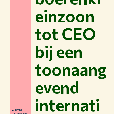
einzoon
tot CEO
bij een
toonaang
evend
internati
ALUMNI
TESTIMONIAL