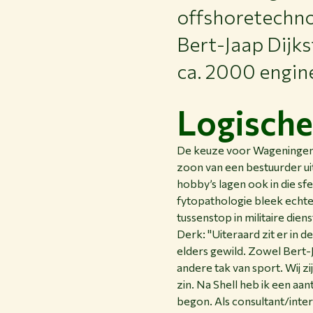
offshoretechn
Bert-Jaap Dijks
ca. 2000 engin
Logische
De keuze voor Wageningen U
zoon van een bestuurder uit
hobby’s lagen ook in die 
fytopathologie bleek echte
tussenstop in militaire die
Derk: "Uiteraard zit er in 
elders gewild. Zowel Bert-J
andere tak van sport. Wij z
zin. Na Shell heb ik een aan
begon. Als consultant/inter