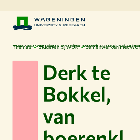
Home
Over Wageningen University & Research
Onze Alumni
Alumn
Thema's
Studeren bij WUR
Samenwerken met WU
Derk te
Bokkel,
van
boerenkl