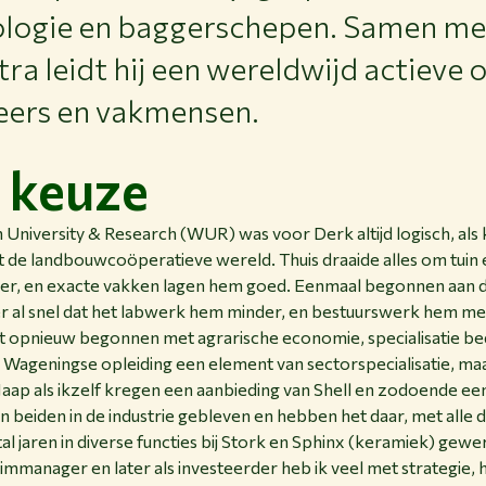
ologie en baggerschepen. Samen m
tra leidt hij een wereldwijd actieve
eers en vakmensen.
 keuze
niversity & Research (WUR) was voor Derk altijd logisch, als
 de landbouwcoöperatieve wereld. Thuis draaide alles om tuin e
sfeer, en exacte vakken lagen hem goed. Eenmaal begonnen aan
r al snel dat het labwerk hem minder, en bestuurswerk hem meer
nst opnieuw begonnen met agrarische economie, specialisatie be
de Wageningse opleiding een element van sectorspecialisatie, m
aap als ikzelf kregen een aanbieding van Shell en zodoende een
ijn beiden in de industrie gebleven en hebben het daar, met alle
tal jaren in diverse functies bij Stork en Sphinx (keramiek) gew
immanager en later als investeerder heb ik veel met strategie, 