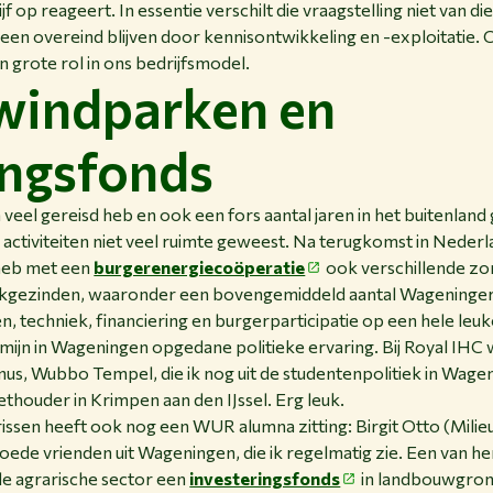
f op reageert. In essentie verschilt die vraagstelling niet van die
 alleen overeind blijven door kennisontwikkeling en -exploitatie.
n grote rol in ons bedrijfsmodel.
windparken en
ingsfonds
n veel gereisd heb en ook een fors aantal jaren in het buitenla
 activiteiten niet veel ruimte geweest. Na terugkomst in Nederla
 heb met een
burgerenergiecoöperatie
ook verschillende zo
ijkgezinden, waaronder een bovengemiddeld aantal Wageningers
, techniek, financiering en burgerparticipatie op een hele leu
mijn in Wageningen opgedane politieke ervaring. Bij Royal IH
s, Wubbo Tempel, die ik nog uit de studentenpolitiek in Wage
wethouder in Krimpen aan den IJssel. Erg leuk.
issen heeft ook nog een WUR alumna zitting: Birgit Otto (Mili
oede vrienden uit Wageningen, die ik regelmatig zie. Een van h
 de agrarische sector een
investeringsfonds
in landbouwgrond