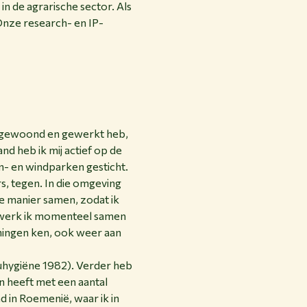
 in de agrarische sector. Als
 Onze research- en IP-
nd gewoond en gewerkt heb,
nd heb ik mij actief op de
n- en windparken gesticht.
, tegen. In die omgeving
ke manier samen, zodat ik
C werk ik momenteel samen
ningen ken, ook weer aan
euhygiëne 1982). Verder heb
en heeft met een aantal
 in Roemenië, waar ik in