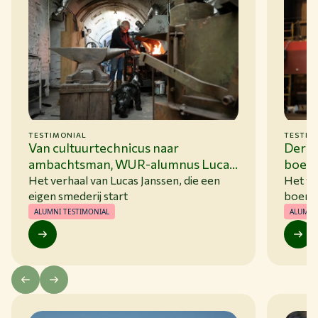
TESTIMONIAL
TESTIM
Van cultuurtechnicus naar
Derk 
ambachtsman, WUR-alumnus Lucas
boere
Janssen start eigen smederij
toona
Het verhaal van Lucas Janssen, die een
Het ve
eigen smederij start
bedri
boere
ALUMNI TESTIMONIAL
ALUMNI