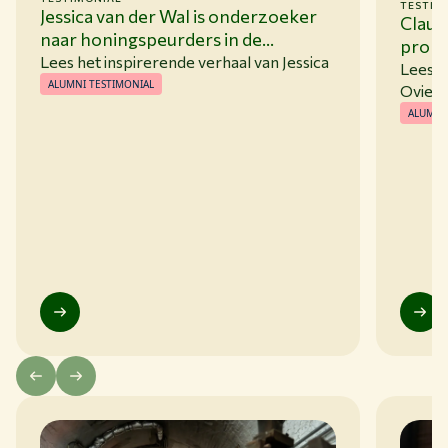
TESTIM
Jessica van der Wal is onderzoeker
Claud
naar honingspeurders in de
promo
wildernis van Afrika
Lees het inspirerende verhaal van Jessica
System
Lees h
ALUMNI TESTIMONIAL
Landb
Ovied
ALUMNI