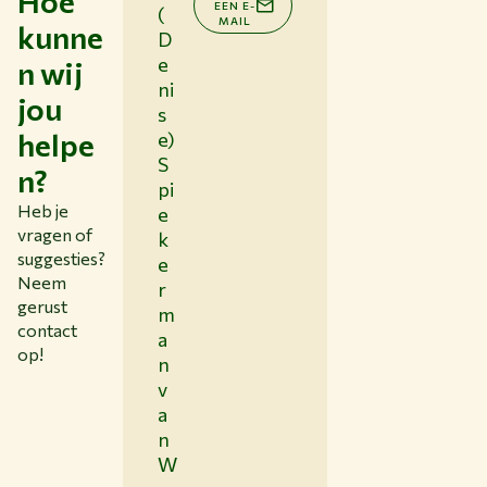
Hoe
EEN E-
(
MAIL
kunne
D
e
n wij
ni
jou
s
helpe
e)
S
n?
pi
Heb je
e
vragen of
k
suggesties?
e
Neem
r
gerust
m
contact
a
op!
n
v
a
n
W