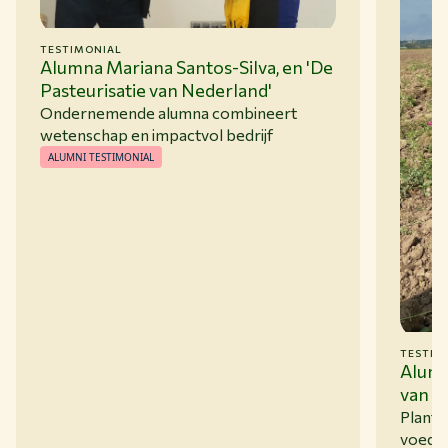
TESTIMONIAL
Alumna Mariana Santos-Silva, en 'De
Pasteurisatie van Nederland'
Ondernemende alumna combineert
wetenschap en impactvol bedrijf
ALUMNI TESTIMONIAL
TESTIM
Alumn
van A
poten
Plantk
worde
voedse