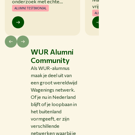
onderzoek met echte
Wageningen Alu
vrijwilliger bij Intl.
impact
ALUMNI TESTIMONIAL
Wageningen Alumni
Chapter België
ALUMNI TESTIMONIAL
WUR Alumni
Community
Als WUR-alumnus
maak je deel uit van
een groot wereldwijd
Wagenings netwerk.
Of je nu in Nederland
blijft of je loopbaan in
het buitenland
vormgeeft, er zijn
verschillende
netwerken waarbij je