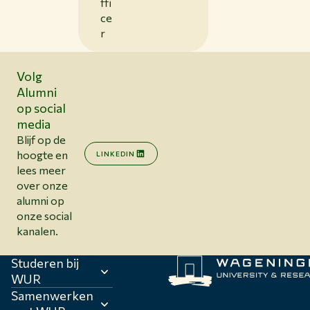
ffi
ce
r
Volg
Alumni
op social
media
Blijf op de
hoogte en
LINKEDIN
lees meer
over onze
alumni op
onze social
kanalen.
Studeren bij
WUR
Samenwerken