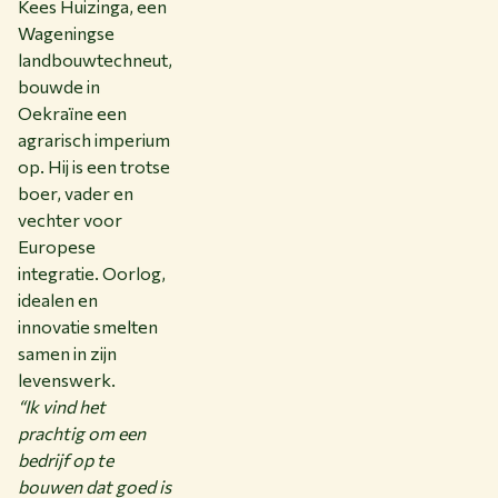
Kees Huizinga, een
Wageningse
landbouwtechneut,
bouwde in
Oekraïne een
agrarisch imperium
op. Hij is een trotse
boer, vader en
vechter voor
Europese
integratie. Oorlog,
idealen en
innovatie smelten
samen in zijn
levenswerk.
“Ik vind het
prachtig om een
bedrijf op te
bouwen dat goed is