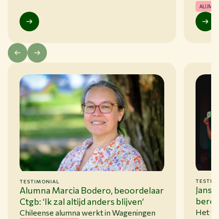
ALUMNI
TESTIM
TESTIMONIAL
Janse
Alumna Marcia Bodero, beoordelaar
beroe
Ctgb: ‘Ik zal altijd anders blijven’
van t
Het ve
Chileense alumna werkt in Wageningen