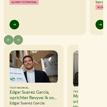
beroe
ALUMNI TESTIMONIAL
ALUMNI
TESTIMONIAL
Edgar Suarez Garcia,
TESTIMONIAL
Marion Bloemenda
oprichter Revyve: Ik voel
vrijwilligster bij h
me goed in Nederland
Edgar Suarez García:
Internationale
Marion Bloemenda