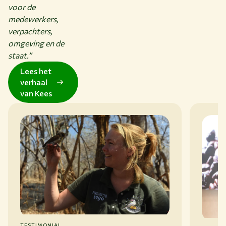
voor de
medewerkers,
verpachters,
omgeving en de
staat.”
Lees het
verhaal
van Kees
TESTIMONIAL