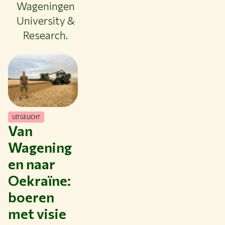
Wageningen
Thema's
University &
Research.
Studeren bij WUR
Samenwerken met WUR
Over WUR
NIEUWS & ACHTERGRONDEN
WERKEN BIJ WUR
HUIDIGE STUDENTEN
UITGELICHT
BIBLIOTHEEK
Van
CONTACT
Wagening
NL
en naar
Oekraïne:
boeren
met visie