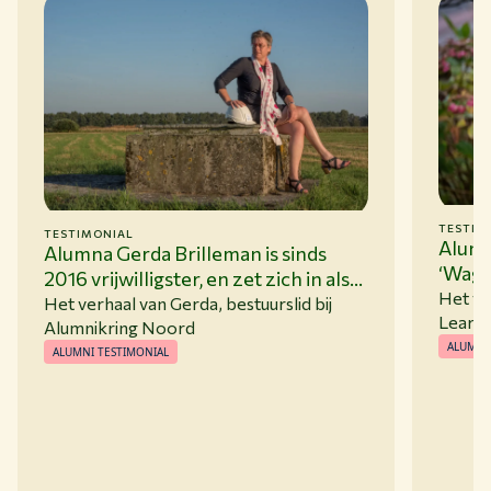
TESTIM
TESTIMONIAL
Alumn
Alumna Gerda Brilleman is sinds
‘Wage
2016 vrijwilligster, en zet zich in als
posit
Het ve
bestuurslid bij Alumnikring Noord
Het verhaal van Gerda, bestuurslid bij
Learni
Alumnikring Noord
ALUMNI
ALUMNI TESTIMONIAL