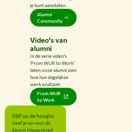
je kunt aansluiten.
Alumni
Community
Video's van
alumni
In de serie video's
'From WUR to Work'
laten onze alumni zien
hoe hun dagelijkse
werk eruitziet.
From WUR
to Work
Blijf op de hoogte
Geef je op voor de
Alumni Nieuwsbrief