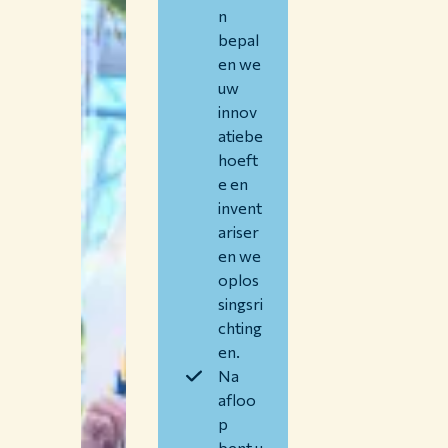
n
Samenwerken met WUR
bepal
Over WUR
en we
uw
NIEUWS & ACHTERGRONDEN
innov
WERKEN BIJ WUR
atiebe
HUIDIGE STUDENTEN
hoeft
BIBLIOTHEEK
e en
CONTACT
invent
NL
ariser
en we
oplos
singsri
chting
en.
Na
afloo
p
bent u