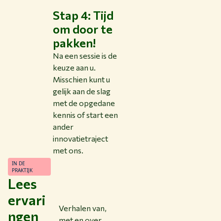
Stap 4: Tijd
om door te
pakken!
Na een sessie is de
keuze aan u.
Misschien kunt u
gelijk aan de slag
met de opgedane
kennis of start een
ander
innovatietraject
met ons.
IN DE
PRAKTIJK
Lees
ervari
Verhalen van,
ngen
met en over