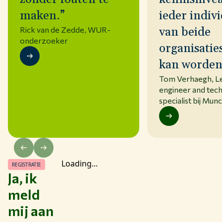
maken.”
ieder indiv
Rick van de Zedde
, WUR-
van beide
onderzoeker
organisatie
kan worden
Tom Verhaegh
, 
engineer and tech
specialist bij Mun
Loading...
REGISTRATIE
Ja, ik
meld
mij aan