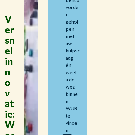
verde
r
V
gehol
er
pen
met
sn
uw
el
hulpvr
in
aag,
én
n
weet
o
u de
weg
v
binne
at
n
WUR
ie:
te
W
vinde
n.
er