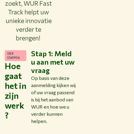
zoekt, WUR Fast
Track helpt uw
unieke innovatie
verder te
brengen!​
Stap 1: Meld
VIER
STAPPEN
u aan met uw
Hoe
vraag
gaat
Op basis van deze
het in
aanmelding kijken wij
of uw vraag passend
zijn
is bij het aanbod van
werk
WUR en hoe we u
?
verder kunnen
helpen.