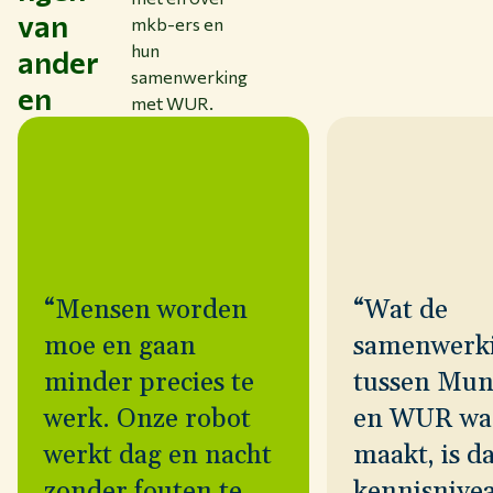
van
mkb-ers en
hun
ander
samenwerking
en
met WUR.
“Mensen worden
“Wat de
moe en gaan
samenwerk
minder precies te
tussen Mun
werk. Onze robot
en WUR wa
werkt dag en nacht
maakt, is da
zonder fouten te
kennisnive