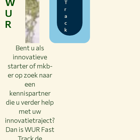
W
T
r
U
a
R
c
k
Bent u als
innovatieve
starter of mkb-
er op zoek naar
een
kennispartner
die u verder help
met uw
innovatietraject?
Dan is WUR Fast
Track de