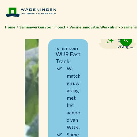
Home
Samenwerken voor impact
Versnel innovatie: Werk als mkb samen
Zoek
of
vraag...
IN HET KORT
WUR Fast
Track
Wij
match
en uw
vraag
met
het
aanbo
d van
Thema's
WUR.
Same
Studeren bij WUR