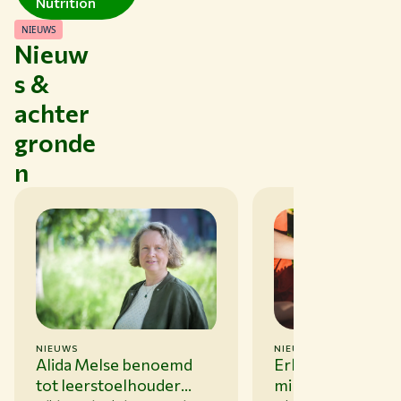
Nutrition
NIEUWS
Nieuw
s &
achter
gronde
n
NIEUWS
NIEUWS
05-03-26
17-06-26
Erkenning bij pos
Alida Melse benoemd
minstens zo bela
tot leerstoelhouder