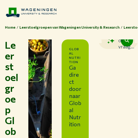
Home
Leerstoelgroepen van Wageningen University & Research
Leersto
Zoek
of
Le
vraag...
GLOB
er
AL
NUTRI
st
TION
Ga
oel
dire
ct
Thema's
gr
door
Studeren bij WUR
oe
naar
Glob
Samenwerken met WUR
p
al
Over WUR
Nutr
Gl
NIEUWS & ACHTERGRONDEN
ition
ob
WERKEN BIJ WUR
HUIDIGE STUDENTEN