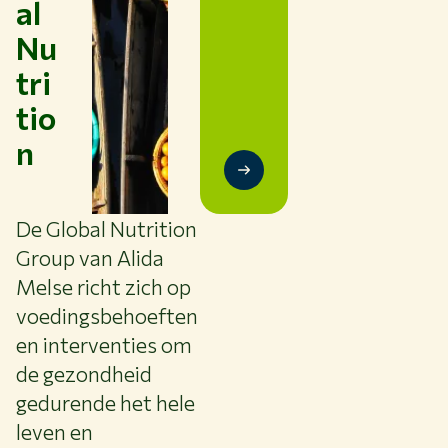
al
BIBLIOTHEEK
Nu
CONTACT
tri
NL
tio
n
De Global Nutrition
Group van Alida
Melse richt zich op
voedingsbehoeften
en interventies om
de gezondheid
gedurende het hele
leven en