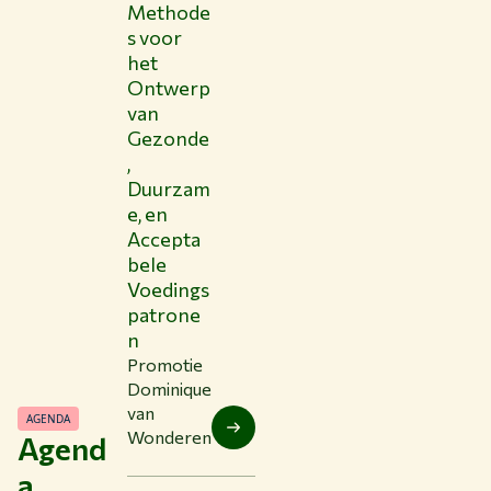
Methode
s voor
het
Ontwerp
van
Gezonde
,
Duurzam
e, en
Accepta
bele
Voedings
patrone
n
Promotie
Dominique
van
AGENDA
Wonderen
Agend
a