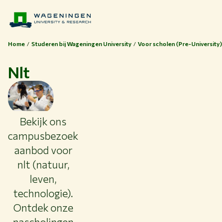
Home
Studeren bij Wageningen University
Voor scholen (Pre-University)
Nlt
Bekijk ons
campusbezoek
aanbod voor
nlt (natuur,
Thema's
leven,
Studeren bij WUR
technologie).
Samenwerken met WUR
Ontdek onze
Over WUR
nascholingen