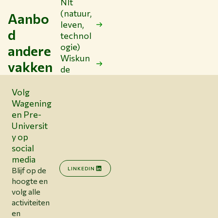
Nlt
(natuur,
Aanbo
leven,
d
technol
ogie)
andere
Wiskun
vakken
de
Volg
Wagening
en Pre-
Universit
y op
social
media
Blijf op de
LINKEDIN
hoogte en
volg alle
activiteiten
en