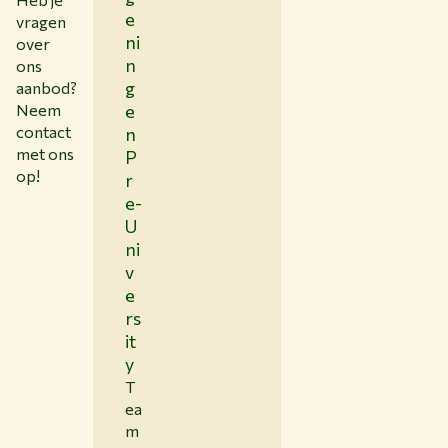
e
vragen
ni
over
n
ons
g
aanbod?
Neem
e
contact
n
met ons
P
op!
r
e-
U
ni
v
e
rs
it
y
T
ea
m