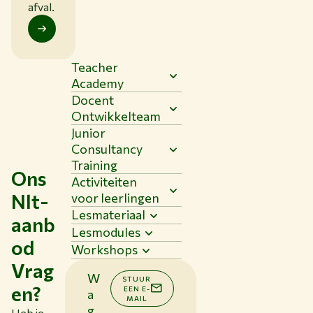
afval.
Teacher
Academy
Docent
Ontwikkelteam
Junior
Consultancy
Training
Ons
Activiteiten
Nlt-
voor leerlingen
Lesmateriaal
aanb
Lesmodules
od
Workshops
Vrag
W
STUUR
en?
EEN E-
a
MAIL
g
Heb je