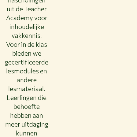
NIEUWS & ACHTERGRONDEN
uit de Teacher
WERKEN BIJ WUR
Academy voor
HUIDIGE STUDENTEN
inhoudelijke
BIBLIOTHEEK
vakkennis.
CONTACT
Voor in de klas
NL
bieden we
gecertificeerde
lesmodules en
andere
lesmateriaal.
Leerlingen die
behoefte
hebben aan
meer uitdaging
kunnen