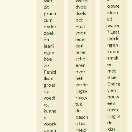
Werel
Met
opwe
dvoe
dit
kken
dsels
practi
uit
pel:
cum
water
Fruit
onder
? Laat
voor
zoek
leerli
ieder
en
ngen
een!
leerli
kenni
leren
ngen
smak
scholi
hoe
en
eren
ze
met
over
Penici
Blue
het
llium-
Energ
verde
groei
y en
lingsv
op
bouw
raags
voedi
een
tuk,
ng
opste
de
kunne
lling in
besch
n
de
ikbaa
voork
klas.
rheid
omen