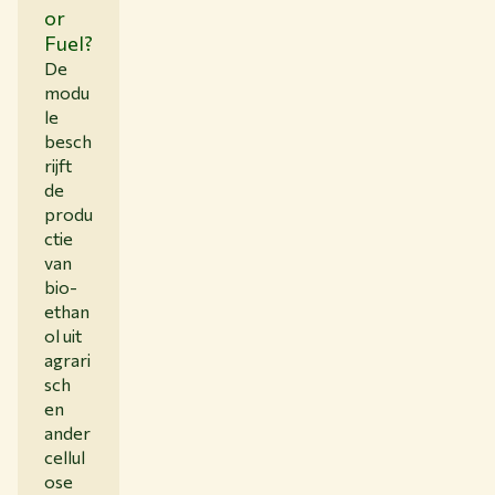
or
Fuel?
De
modu
le
besch
rijft
de
produ
ctie
van
bio-
ethan
ol uit
agrari
sch
en
ander
cellul
ose