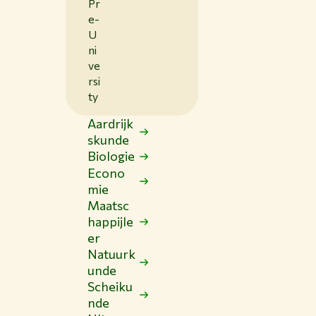
Pr
e-
U
ni
ve
rsi
ty
Aardrijk
skunde
Biologie
Econo
mie
Maatsc
happijle
er
Natuurk
unde
Scheiku
nde