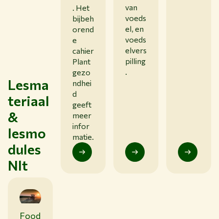
van
. Het
voeds
bijbeh
el, en
orend
voeds
e
elvers
cahier
pilling
Plant
.
gezo
Lesma
ndhei
d
teriaal
geeft
&
meer
infor
lesmo
matie.
dules
Nlt
Food