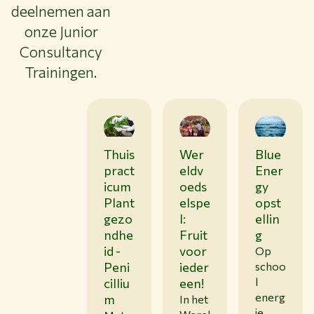
deelnemen aan
onze Junior
Consultancy
Trainingen.
Thuis
Wer
Blue
pract
eldv
Ener
icum
oeds
gy
Plant
elspe
opst
gezo
l:
ellin
ndhe
Fruit
g
id -
voor
Op
Peni
ieder
schoo
l
cilliu
een!
energ
m
In het
ie