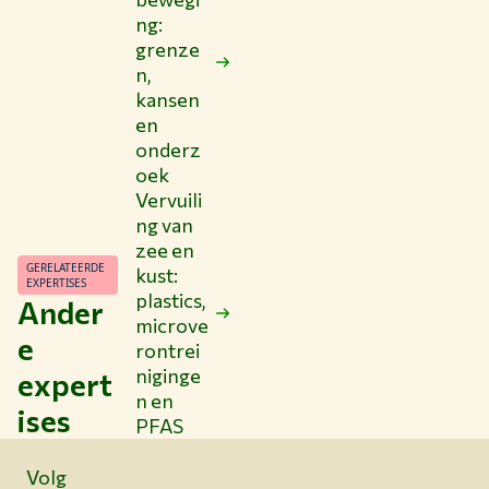
ng:
grenze
n,
kansen
en
onderz
oek
Vervuili
ng van
zee en
GERELATEERDE
kust:
EXPERTISES
plastics,
Ander
microve
e
rontrei
niginge
expert
n en
ises
PFAS
Volg