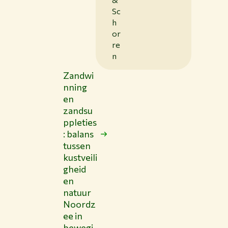
Sc
h
or
re
n
Zandwi
nning
en
zandsu
ppleties
: balans
tussen
kustveili
gheid
en
natuur
Noordz
ee in
bewegi