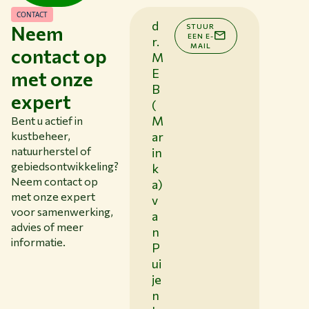
CONTACT
d
Neem
STUUR
EEN E-
r.
MAIL
contact op
M
E
met onze
B
expert
(
M
Bent u actief in
kustbeheer,
ar
natuurherstel of
in
gebiedsontwikkeling?
k
Neem contact op
a)
met onze expert
v
voor samenwerking,
a
advies of meer
n
informatie.
P
ui
je
n