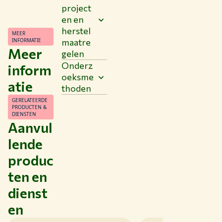
project
en en
herstel
MEER
INFORMATIE
maatre
Meer
gelen
Onderz
inform
oeksme
atie
thoden
GERELATEERDE
PRODUCTEN &
DIENSTEN
Aanvul
lende
produc
ten en
dienst
en