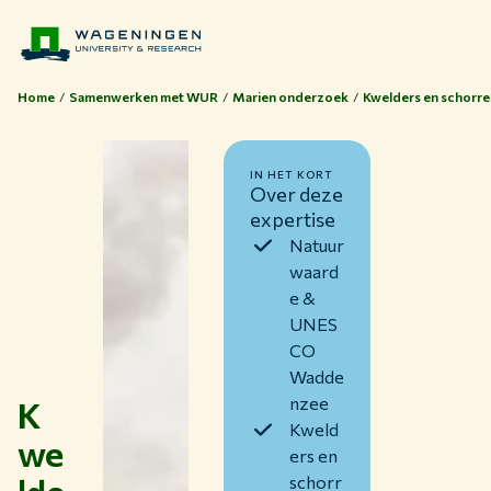
Home
Samenwerken met WUR
Marien onderzoek
Kwelders en schorre
IN HET KORT
Over deze
expertise
Natuur
waard
e &
UNES
CO
Wadde
K
nzee
Kweld
we
ers en
Thema's
schorr