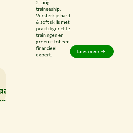
2-jarig
traineeship.
Versterk je hard
& soft skills met
praktijkgerichte
trainingen en
groei uit tot een
financieel
Lees meer
expert.
aar
 speelt
at
rk je als
n
eden
nance
langrijke
j jou
ofessio
l
oeken financiële