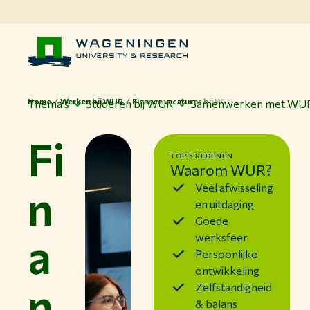
Home
Werken bij WUR
Finance vacatures bij WUR
Thema's
Studeren bij WUR
Samenwerken met WU
Fi
TOP 5 REDENEN
Waarom WUR?
n
Veel afwisseling
en uitdaging
Goede
a
werksfeer
Persoonlijke
ontwikkeling
n
Zelfstandigheid
& balans