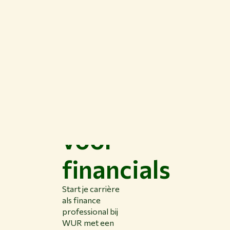
Traineeship
voor
financials
Start je carrière
als finance
professional bij
WUR met een