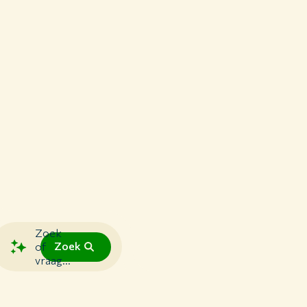
Zoek
Zoek
of
vraag...